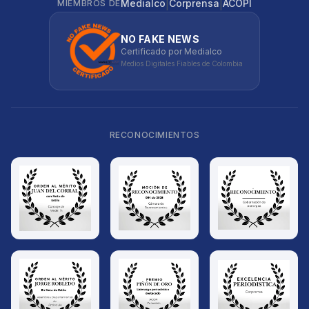
|
|
Medialco
Corprensa
ACOPI
MIEMBROS DE
NO FAKE NEWS
Certificado por Medialco
Medios Digitales Fiables de Colombia
RECONOCIMIENTOS