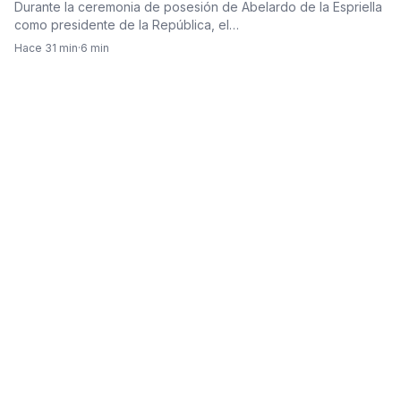
salud, economía y lucha contra la corrupción
Durante la ceremonia de posesión de Abelardo de la Espriella
como presidente de la República, el…
Hace 31 min
·
6 min