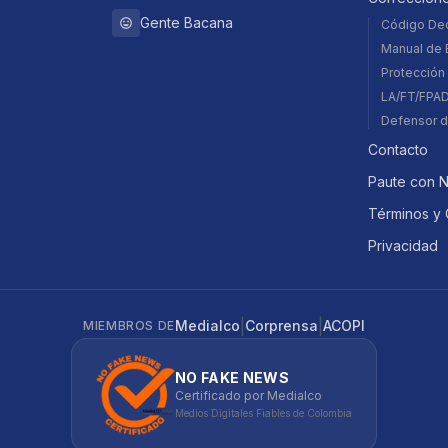
Gente Bacana
Código De
Manual de E
Protección 
LA/FT/FPA
Defensor d
Contacto
Paute con 
Términos y 
Privacidad
|
|
Medialco
Corprensa
ACOPI
MIEMBROS DE
NO FAKE NEWS
Certificado por Medialco
Medios Digitales Fiables de Colombia