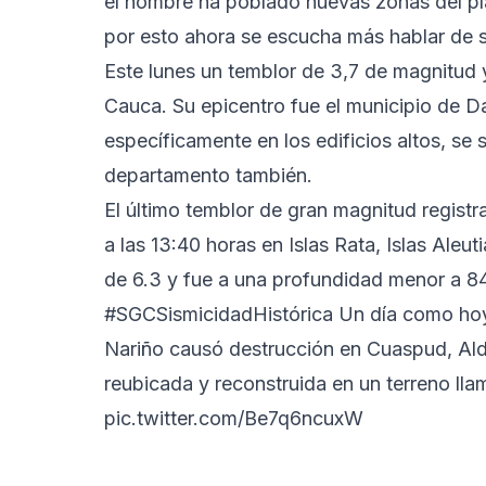
el hombre ha poblado nuevas zonas del pl
por esto ahora se escucha más hablar de s​
Este lunes un temblor de 3,7 de magnitud 
Cauca. Su epicentro fue el municipio de Da
específicamente en los edificios altos, se s
departamento también.
El último temblor de gran magnitud regist
a las 13:40 horas en Islas Rata, Islas Ale
de 6.3 y fue a una profundidad menor a 8
#SGCSismicidadHistórica
Un día como hoy 
Nariño causó destrucción en Cuaspud, Ald
reubicada y reconstruida en un terreno ll
pic.twitter.com/Be7q6ncuxW