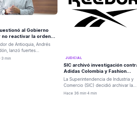
A
uestionó al Gobierno
 no reactivar la orden
a contra alias "Calarcá"
dor de Antioquia, Andrés
tir fracaso del proceso
dón, lanzó fuertes
ientos al Gobierno…
JUDICIAL
n
·
3 min
SIC archivó investigación contr
Adidas Colombia y Fashion
Fitness por compra de activos
La Superintendencia de Industria y
Reebok
Comercio (SIC) decidió archivar la
investigación administrativa…
Hace 36 min
·
4 min