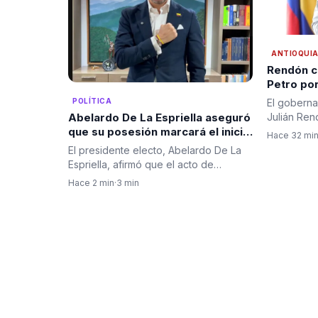
ANTIOQUI
Rendón c
Petro por
de captur
El goberna
POLÍTICA
tras admi
Julián Ren
Abelardo De La Espriella aseguró
de paz
cuestionam
que su posesión marcará el inicio
Hace 32 mi
de la descentralización del
El presidente electo, Abelardo De La
Gobierno nacional
Espriella, afirmó que el acto de
posesión presidencial…
Hace 2 min
·
3 min