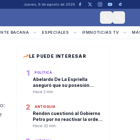
Jueves, 6 de agosto de 2026
ENTE BACANA
ESPECIALES
IFMNOTICIAS TV
MÁ
LE PUEDE INTERESAR
1
POLÍTICA
Abelardo De La Espriella
aseguró que su posesión
marcará el inicio de la
Hace 2 min
descentralización del Gobierno
nacional
o:
2
ANTIOQUIA
Rendón cuestionó al Gobierno
e
Petro por no reactivar la orden
de captura contra alias
Hace 32 min
"Calarcá" tras admitir fracaso
del proceso de paz