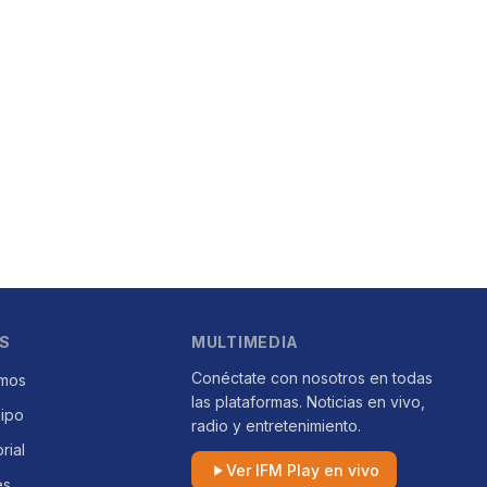
S
MULTIMEDIA
Conéctate con nosotros en todas
mos
las plataformas. Noticias en vivo,
uipo
radio y entretenimiento.
orial
Ver IFM Play en vivo
es