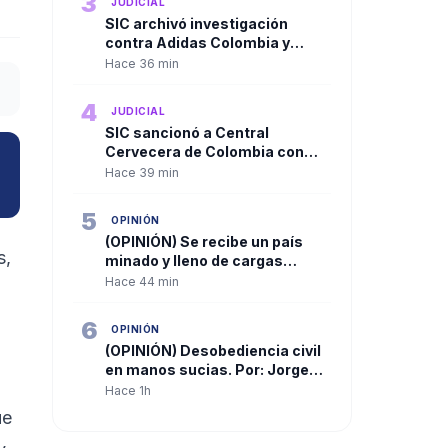
3
JUDICIAL
SIC archivó investigación
contra Adidas Colombia y
Fashion Fitness por compra de
Hace 36 min
activos de Reebok
4
JUDICIAL
SIC sancionó a Central
Cervecera de Colombia con
multa superior a $702 millones
Hace 39 min
por incumplimientos en
promociones dirigidas a
5
OPINIÓN
consumidores
(OPINIÓN) Se recibe un país
s,
minado y lleno de cargas
implosivas. Por: Luis Guillermo
Hace 44 min
Echeverri Vélez
6
OPINIÓN
(OPINIÓN) Desobediencia civil
en manos sucias. Por: Jorge
Enrique Vélez
Hace 1h
ue