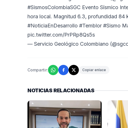
#SismosColombiaSGC
Evento Sísmico Inte
hora local. Magnitud 6.3, profundidad 84 k
#NoticiaEnDesarrollo
#Temblor
#Sismo
Má
pic.twitter.com/PrPRp8Qs5s
— Servicio Geológico Colombiano (@sgco
Compartir:
Copiar enlace
NOTICIAS RELACIONADAS