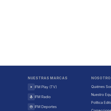
NUESTRAS MARCAS
NOSOTRO
Quiénes So
IFM Play (TV)
Nuestro Eq
IFM Radio
Política Edit
IFM Deportes
Correccion