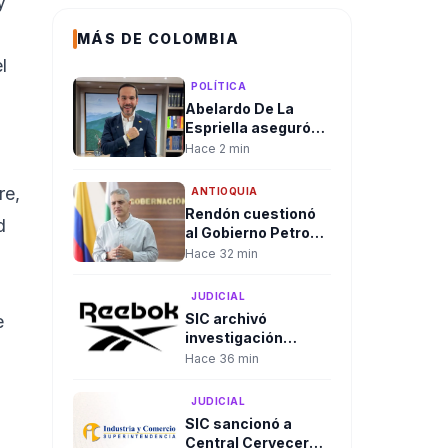
y
MÁS DE COLOMBIA
l
POLÍTICA
Abelardo De La
Espriella aseguró
que su posesión
Hace 2 min
marcará el inicio de
la
re,
ANTIOQUIA
descentralización
Rendón cuestionó
del Gobierno
d
al Gobierno Petro
nacional
por no reactivar la
Hace 32 min
orden de captura
contra alias
JUDICIAL
"Calarcá" tras
SIC archivó
e
admitir fracaso del
investigación
proceso de paz
contra Adidas
Hace 36 min
Colombia y Fashion
Fitness por compra
JUDICIAL
de activos de
SIC sancionó a
Reebok
Central Cervecera