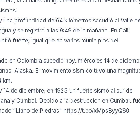
aneta, las cuales antiguamente estaban deshabitadas 
ismos.​
y una profundidad de 64 kilómetros sacudió al Valle de
gua y se registró a las 9:49 de la mañana. En Cali,
intió fuerte, igual que en varios municipios del
rado en Colombia sucedió hoy, miércoles 14 de diciemb
utianas, Alaska. El movimiento sísmico tuvo una magnitu
4 km.
14 de diciembre, en 1923 un fuerte sismo al sur de
ana y Cumbal. Debido a la destrucción en Cumbal, fu
amado “Llano de Piedras"
https://t.co/xMpsByyQ80