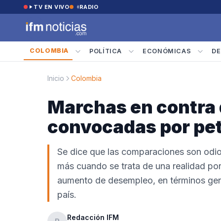
Saltar al contenido
TV EN VIVO
RADIO
COLOMBIA
POLÍTICA
ECONÓMICAS
DE
Inicio
Colombia
Marchas en contra 
convocadas por pet
Se dice que las comparaciones son odi
más cuando se trata de una realidad por 
aumento de desempleo, en términos gene
país.
Redacción IFM