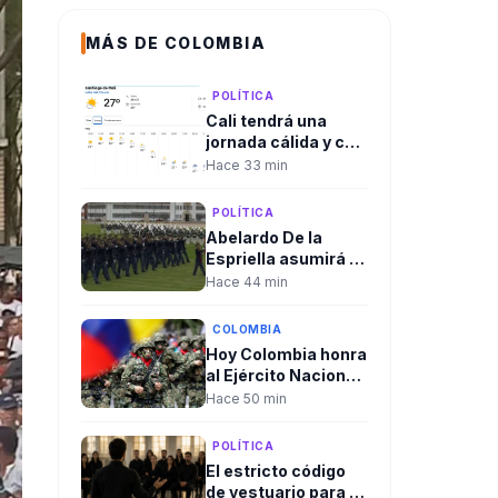
MÁS DE COLOMBIA
POLÍTICA
Cali tendrá una
jornada cálida y con
baja probabilidad de
Hace 33 min
lluvia durante la
posesión
POLÍTICA
presidencial
Abelardo De la
Espriella asumirá el
mando supremo de
Hace 44 min
las Fuerzas
Armadas con el
COLOMBIA
tradicional
Hoy Colombia honra
“reconocimiento de
al Ejército Nacional
tropas” en el
en el aniversario de
Hace 50 min
Batallón Pichincha
la Batalla de
en el Día del
Boyacá. Es el Día
Ejército.
POLÍTICA
del Ejército.
El estricto código
de vestuario para la