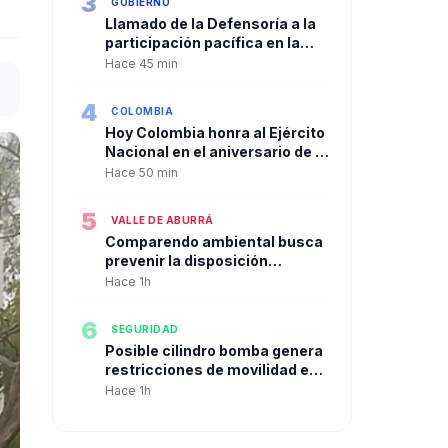
3
GOBIERNO
Pichincha en el Día del Ejército.
Llamado de la Defensoría a la
participación pacífica en la
nueva etapa institucional del
Hace 45 min
país
4
COLOMBIA
Hoy Colombia honra al Ejército
Nacional en el aniversario de la
Batalla de Boyacá. Es el Día del
Hace 50 min
Ejército.
5
VALLE DE ABURRÁ
Comparendo ambiental busca
prevenir la disposición
inadecuada de residuos en
Hace 1h
Bello
6
SEGURIDAD
Posible cilindro bomba genera
restricciones de movilidad en
el norte de Popayán
Hace 1h