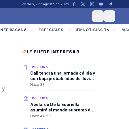
Viernes, 7 de agosto de 2026
ENTE BACANA
ESPECIALES
IFMNOTICIAS TV
MÁ
LE PUEDE INTERESAR
1
POLÍTICA
Cali tendrá una jornada cálida y
con baja probabilidad de lluvia
durante la posesión
Hace 33 min
 y
presidencial
2
POLÍTICA
Abelardo De la Espriella
asumirá el mando supremo de
las Fuerzas Armadas con el
Hace 44 min
tradicional “reconocimiento de
tropas” en el Batallón