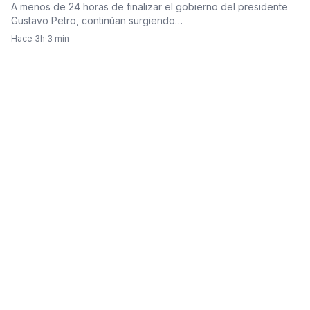
cuestionamientos sobre la contratación de última
A menos de 24 horas de finalizar el gobierno del presidente
hora
Gustavo Petro, continúan surgiendo…
Hace 3h
·
3 min