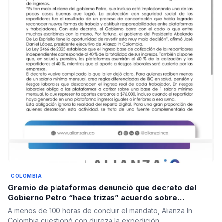
COLOMBIA
Gremio de plataformas denunció que decreto del
Gobierno Petro “hace trizas” acuerdo sobre
seguridad social de repartidores
A menos de 100 horas de concluir el mandato, Alianza In
Colombia cuestionó con dureza la expedición…