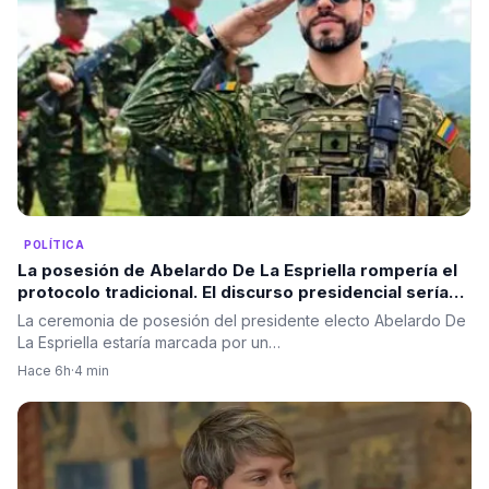
POLÍTICA
La posesión de Abelardo De La Espriella rompería el
protocolo tradicional. El discurso presidencial sería
ante las Fuerzas Militares, no ante el Congreso.
La ceremonia de posesión del presidente electo Abelardo De
La Espriella estaría marcada por un…
Hace 6h
·
4 min