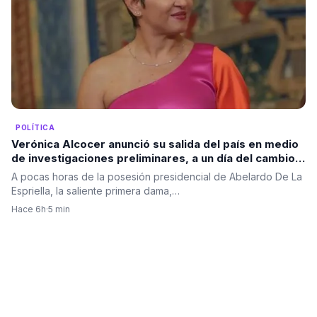
POLÍTICA
Verónica Alcocer anunció su salida del país en medio
de investigaciones preliminares, a un día del cambio
de gobierno. La pregunta es: ¿también se irá Petro?
A pocas horas de la posesión presidencial de Abelardo De La
Espriella, la saliente primera dama,…
Hace 6h
·
5 min