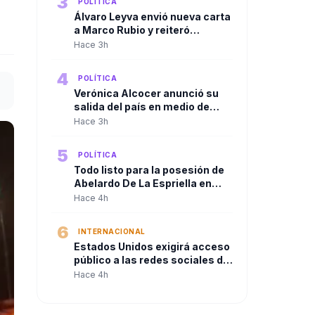
3
POLÍTICA
Congreso.
Álvaro Leyva envió nueva carta
a Marco Rubio y reiteró
denuncias contra Gustavo
Hace 3h
Petro ante autoridades de
Estados Unidos
4
POLÍTICA
Verónica Alcocer anunció su
salida del país en medio de
investigaciones preliminares,
Hace 3h
a un día del cambio de
gobierno. La pregunta es:
5
POLÍTICA
¿también se irá Petro?
Todo listo para la posesión de
Abelardo De La Espriella en
Cali
Hace 4h
6
INTERNACIONAL
Estados Unidos exigirá acceso
público a las redes sociales de
quienes soliciten visa
Hace 4h