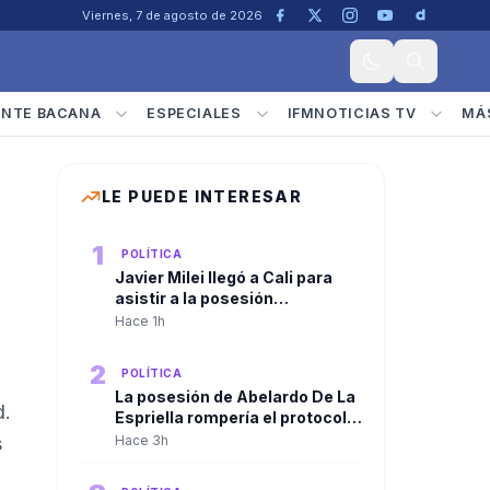
Viernes, 7 de agosto de 2026
ENTE BACANA
ESPECIALES
IFMNOTICIAS TV
MÁ
LE PUEDE INTERESAR
1
POLÍTICA
Javier Milei llegó a Cali para
asistir a la posesión
presidencial de Abelardo De La
Hace 1h
Espriella
2
POLÍTICA
La posesión de Abelardo De La
d.
Espriella rompería el protocolo
tradicional. El discurso
s
Hace 3h
presidencial sería ante las
Fuerzas Militares, no ante el