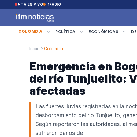
Saltar al contenido
TV EN VIVO
RADIO
COLOMBIA
POLÍTICA
ECONÓMICAS
DE
Inicio
Colombia
Emergencia en Bog
del río Tunjuelito:
afectadas
Las fuertes lluvias registradas en la n
desbordamiento del río Tunjuelito, gene
Según reportaron las autoridades, al me
sufrieron daños de