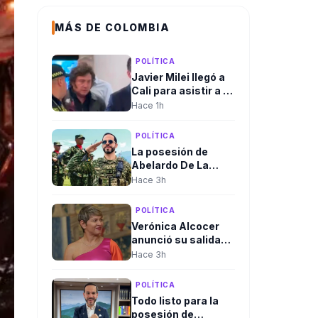
MÁS DE COLOMBIA
POLÍTICA
Javier Milei llegó a
Cali para asistir a la
posesión
Hace 1h
presidencial de
Abelardo De La
POLÍTICA
Espriella
La posesión de
Abelardo De La
Espriella rompería
Hace 3h
el protocolo
tradicional. El
POLÍTICA
discurso
Verónica Alcocer
presidencial sería
anunció su salida
ante las Fuerzas
del país en medio de
Hace 3h
Militares, no ante el
investigaciones
Congreso.
preliminares, a un
POLÍTICA
día del cambio de
Todo listo para la
gobierno. La
posesión de