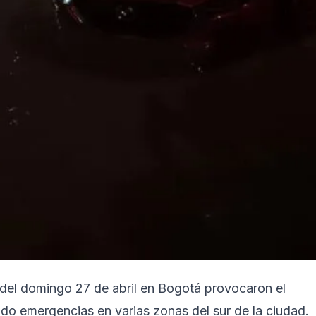
e del domingo 27 de abril en Bogotá provocaron el
ndo emergencias en varias zonas del sur de la ciudad.