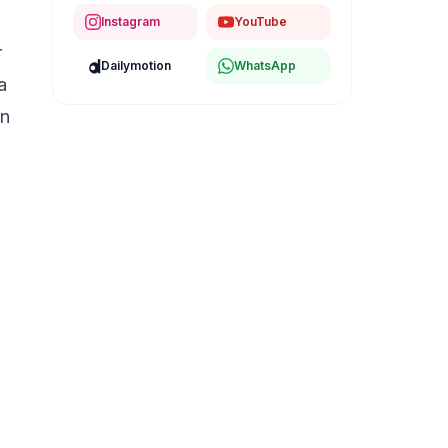
Instagram
YouTube
r
Dailymotion
WhatsApp
a
on