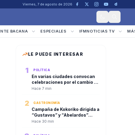
Viernes, 7 de agosto de 2026
ENTE BACANA
ESPECIALES
IFMNOTICIAS TV
MÁ
LE PUEDE INTERESAR
1
POLÍTICA
En varias ciudades convocan
celebraciones por el cambio de
gobierno y la posesión de
Hace 7 min
Abelardo De La Espriella
2
GASTRONOMÍA
Campaña de Kokoriko dirigida a
“Gustavos” y “Abelardos”
sacude las redes en Colombia
Hace 30 min