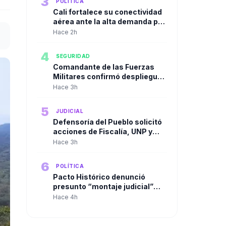
3
POLÍTICA
Cali fortalece su conectividad
aérea ante la alta demanda por
la posesión presidencial de
Hace 2h
Abelardo De La Espriella
4
SEGURIDAD
Comandante de las Fuerzas
Militares confirmó despliegue
conjunto en Cali y el Valle del
Hace 3h
Cauca
5
JUDICIAL
Defensoría del Pueblo solicitó
acciones de Fiscalía, UNP y
plataformas digitales frente a
Hace 3h
amenazas electorales
6
POLÍTICA
Pacto Histórico denunció
presunto “montaje judicial”
contra Gustavo Petro e Iván
Hace 4h
Cepeda y pidió garantías a la
Fiscalía