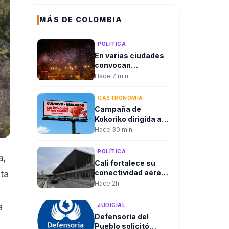
MÁS DE COLOMBIA
POLÍTICA
En varias ciudades
convocan
celebraciones por
Hace 7 min
el cambio de
gobierno y la
GASTRONOMÍA
posesión de
Campaña de
Abelardo De La
Kokoriko dirigida a
Espriella
“Gustavos” y
Hace 30 min
“Abelardos” sacude
las redes en
POLÍTICA
a,
Colombia
Cali fortalece su
conectividad aérea
ota
ante la alta
Hace 2h
demanda por la
posesión
a
JUDICIAL
presidencial de
Defensoría del
Abelardo De La
Pueblo solicitó