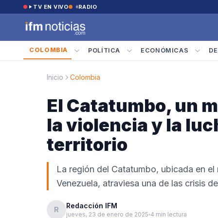
Saltar al contenido
TV EN VIVO
RADIO
COLOMBIA
POLÍTICA
ECONÓMICAS
DE
Inicio
Colombia
El Catatumbo, un m
la violencia y la luc
territorio
La región del Catatumbo, ubicada en el
Venezuela, atraviesa una de las crisis d
Redacción IFM
R
jueves, 23 de enero de 2025
4 min lectura