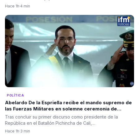
Hace 1h
·
4 min
POLÍTICA
Abelardo De la Espriella recibe el mando supremo de
las Fuerzas Militares en solemne ceremonia de
reconocimiento de tropas
Tras concluir su primer discurso como presidente de la
República en el Batallón Pichincha de Cali,…
Hace 1h
·
3 min