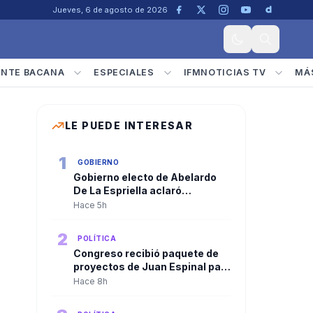
Jueves, 6 de agosto de 2026
ENTE BACANA
ESPECIALES
IFMNOTICIAS TV
MÁ
LE PUEDE INTERESAR
1
GOBIERNO
Gobierno electo de Abelardo
De La Espriella aclaró
convocatoria a diplomáticos
Hace 5h
para su posesión y negó
criterios políticos
2
POLÍTICA
Congreso recibió paquete de
proyectos de Juan Espinal para
blindar la seguridad energética
Hace 8h
del país