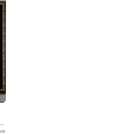
a
 de