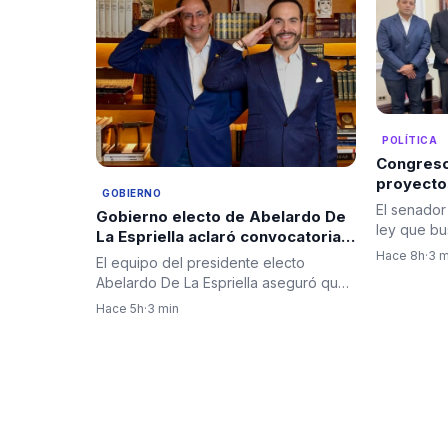
POLÍTICA
Congreso
proyecto
GOBIERNO
blindar l
El senador
Gobierno electo de Abelardo De
del país
ley que bu
La Espriella aclaró convocatoria a
abastecim
diplomáticos para su posesión y
Hace 8h
·
3 m
El equipo del presidente electo
negó criterios políticos
Abelardo De La Espriella aseguró que
la invitación al cuerpo…
Hace 5h
·
3 min