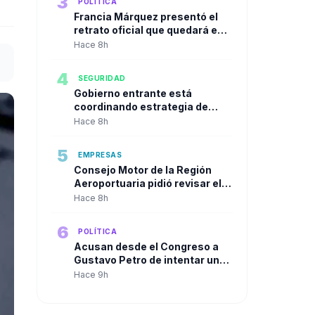
3
POLÍTICA
Francia Márquez presentó el
retrato oficial que quedará en
la Casa Vicepresidencial al
Hace 8h
cierre de su mandato
4
SEGURIDAD
Gobierno entrante está
coordinando estrategia de
seguridad urbana con alcaldes
Hace 8h
de las principales ciudades
5
EMPRESAS
Consejo Motor de la Región
Aeroportuaria pidió revisar el
Plan Maestro del José María
Hace 8h
Córdova y reclamó una visión
integral para la infraestructura
6
POLÍTICA
aérea del país
Acusan desde el Congreso a
Gustavo Petro de intentar un
"Golpe de Estado" en contra de
Hace 9h
Abelardo de la Espriella a solo
dos días de su posesión.