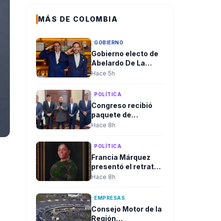
MÁS DE COLOMBIA
GOBIERNO
Gobierno electo de
Abelardo De La
Espriella aclaró
Hace 5h
convocatoria a
diplomáticos para
POLÍTICA
su posesión y negó
Congreso recibió
criterios políticos
paquete de
proyectos de Juan
Hace 8h
Espinal para blindar
la seguridad
POLÍTICA
energética del país
Francia Márquez
presentó el retrato
oficial que quedará
Hace 8h
en la Casa
Vicepresidencial al
EMPRESAS
cierre de su
Consejo Motor de la
mandato
Región