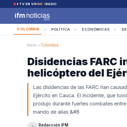
Saltar al contenido
TV EN VIVO
RADIO
COLOMBIA
POLÍTICA
ECONÓMICAS
DE
Inicio
Colombia
Disidencias FARC i
helicóptero del Ejé
Las disidencias de las FARC han causado
Ejército en Cauca. El incidente, que tuvo
produjo durante fuertes combates entre e
mando de alias &#8
Redacción IFM