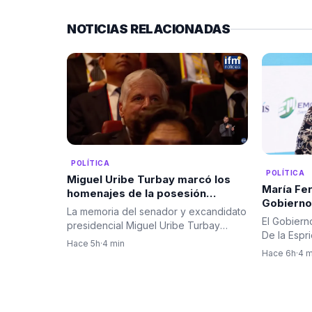
NOTICIAS RELACIONADAS
POLÍTICA
POLÍTICA
Miguel Uribe Turbay marcó los
María Fer
homenajes de la posesión
Gobierno.
presidencial de Abelardo De la
La memoria del senador y excandidato
viceminis
Espriella
El Gobiern
presidencial Miguel Uribe Turbay
De la Espr
ocupó un lugar central…
Hace 5h
·
4 min
su equipo 
Hace 6h
·
4 m