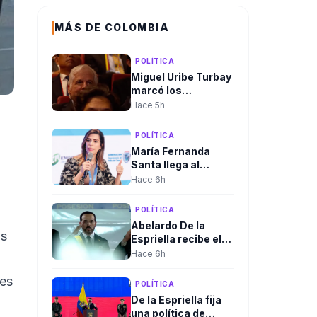
MÁS DE COLOMBIA
POLÍTICA
Miguel Uribe Turbay
marcó los
homenajes de la
Hace 5h
posesión
presidencial de
POLÍTICA
Abelardo De la
María Fernanda
Espriella
Santa llega al
Gobierno. Será la
Hace 6h
nueva viceministra
de Infraestructura
POLÍTICA
Abelardo De la
ás
Espriella recibe el
mando supremo de
Hace 6h
las Fuerzas
Militares en
les
POLÍTICA
solemne ceremonia
De la Espriella fija
de reconocimiento
una política de