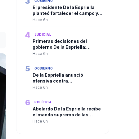
3
GOBIERNO
El presidente De la Espriella
planteó fortalecer el campo y
ampliar la presencia del Estado
Hace 6h
en las regiones
4
JUDICIAL
Primeras decisiones del
gobierno De la Espriella:
Trasladan a más de 100
Hace 6h
cabecillas criminales a
cárceles de máxima seguridad
5
GOBIERNO
De la Espriella anunció
ofensiva contra
organizaciones criminales y
Hace 6h
defendió independencia de
poderes
6
POLÍTICA
Abelardo De la Espriella recibe
el mando supremo de las
Fuerzas Militares en solemne
Hace 6h
ceremonia de reconocimiento
de tropas