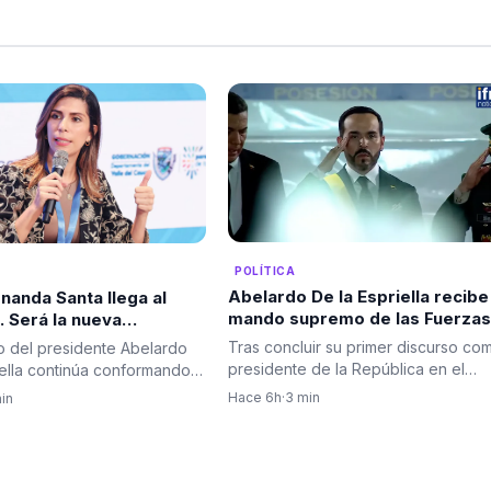
POLÍTICA
Abelardo De la Espriella recibe
nanda Santa llega al
mando supremo de las Fuerzas
 Será la nueva
Militares en solemne ceremoni
tra de Infraestructura
Tras concluir su primer discurso co
o del presidente Abelardo
de reconocimiento de tropas
presidente de la República en el
iella continúa conformando
Batallón Pichincha de Cali,…
ministerial con…
Hace 6h
·
3 min
in