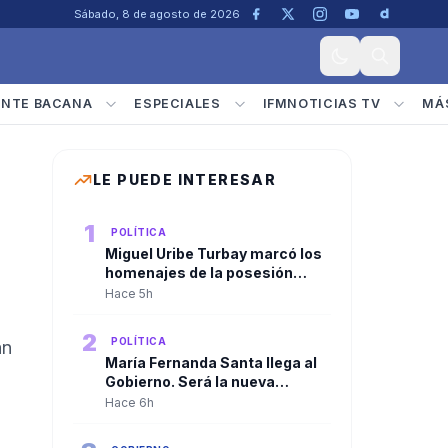
Sábado, 8 de agosto de 2026
ENTE BACANA
ESPECIALES
IFMNOTICIAS TV
MÁ
LE PUEDE INTERESAR
1
POLÍTICA
Miguel Uribe Turbay marcó los
homenajes de la posesión
presidencial de Abelardo De la
Hace 5h
Espriella
2
POLÍTICA
án
María Fernanda Santa llega al
Gobierno. Será la nueva
viceministra de
Hace 6h
Infraestructura