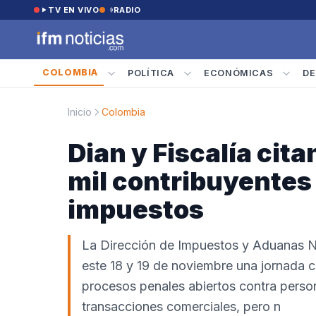
Saltar al contenido
TV EN VIVO
RADIO
COLOMBIA
POLÍTICA
ECONÓMICAS
DE
Inicio
Colombia
Dian y Fiscalía cit
mil contribuyentes
impuestos
La Dirección de Impuestos y Aduanas Na
este 18 y 19 de noviembre una jornada co
procesos penales abiertos contra pers
transacciones comerciales, pero n