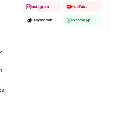
Instagram
YouTube
Dailymotion
WhatsApp
s
o.
zar