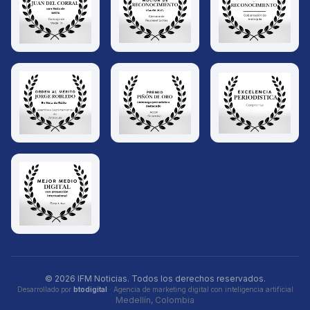
© 2026 IFM Noticias. Todos los derechos reservados.
Desarrollado por
btodigital
· Agencia de marketing digital con inteligencia artificial
Medellín, Colombia