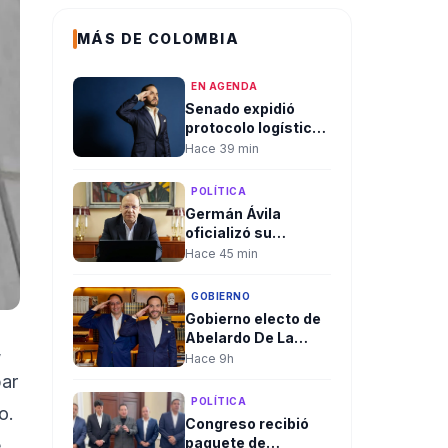
MÁS DE COLOMBIA
EN AGENDA
Senado expidió
protocolo logístico
y de seguridad para
Hace 39 min
la posesión
presidencial del 7
POLÍTICA
de agosto en Cali
Germán Ávila
oficializó su
renuncia al
Hace 45 min
Ministerio de
Hacienda con una
GOBIERNO
carta de respaldo al
Gobierno electo de
presidente Petro
Abelardo De La
,
Espriella aclaró
Hace 9h
convocatoria a
bar
diplomáticos para
POLÍTICA
o.
su posesión y negó
Congreso recibió
criterios políticos
paquete de
e