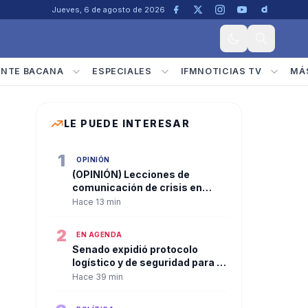
Jueves, 6 de agosto de 2026
ENTE BACANA
ESPECIALES
IFMNOTICIAS TV
MÁ
LE PUEDE INTERESAR
1
OPINIÓN
(OPINIÓN) Lecciones de
comunicación de crisis en
tiempos de linchamiento
Hace 13 min
digital. Por: César Bedoya
2
EN AGENDA
Senado expidió protocolo
logístico y de seguridad para la
posesión presidencial del 7 de
Hace 39 min
agosto en Cali