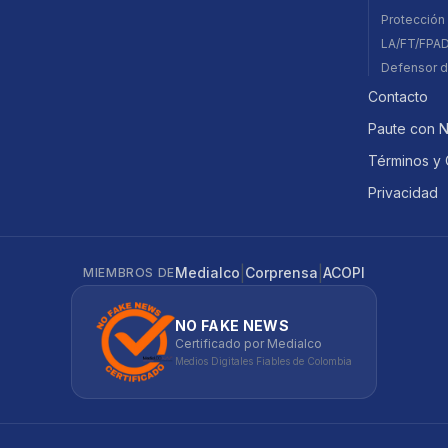
Protección 
LA/FT/FPA
Defensor d
Contacto
Paute con 
Términos y 
Privacidad
|
|
Medialco
Corprensa
ACOPI
MIEMBROS DE
NO FAKE NEWS
Certificado por Medialco
Medios Digitales Fiables de Colombia