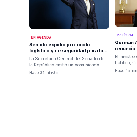
POLÍTICA
EN AGENDA
Germán Áv
Senado expidió protocolo
renuncia 
logístico y de seguridad para la
Hacienda
posesión presidencial del 7 de
El ministr
La Secretaría General del Senado de
respaldo 
agosto en Cali
Público, G
la República emitió un comunicado
oficialmen
dirigido a los congresistas…
Hace 45 mi
Hace 39 min
·
3 min