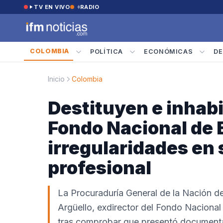
Saltar al contenido
TV EN VIVO
RADIO
COLOMBIA
POLÍTICA
ECONÓMICAS
DE
Inicio
Colombia
Destituyen e inhabi
Fondo Nacional de 
irregularidades en 
profesional
La Procuraduría General de la Nación des
Argüello, exdirector del Fondo Naciona
tras comprobar que presentó documentaci