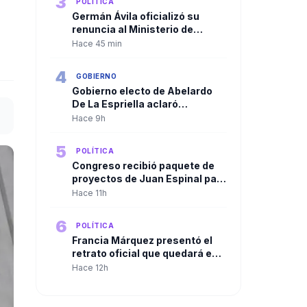
3
POLÍTICA
Germán Ávila oficializó su
renuncia al Ministerio de
Hacienda con una carta de
Hace 45 min
respaldo al presidente Petro
4
GOBIERNO
Gobierno electo de Abelardo
De La Espriella aclaró
convocatoria a diplomáticos
Hace 9h
para su posesión y negó
criterios políticos
5
POLÍTICA
Congreso recibió paquete de
proyectos de Juan Espinal para
blindar la seguridad energética
Hace 11h
del país
6
POLÍTICA
Francia Márquez presentó el
retrato oficial que quedará en
la Casa Vicepresidencial al
Hace 12h
cierre de su mandato