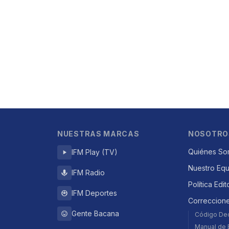
NUESTRAS MARCAS
NOSOTRO
Quiénes So
IFM Play (TV)
Nuestro Eq
IFM Radio
Política Edit
IFM Deportes
Correccion
Gente Bacana
Código De
Manual de E