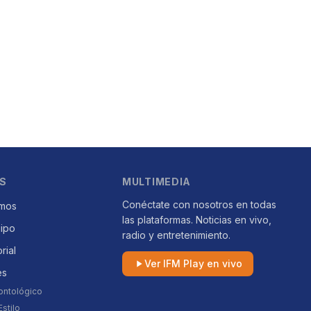
S
MULTIMEDIA
Conéctate con nosotros en todas
mos
las plataformas. Noticias en vivo,
uipo
radio y entretenimiento.
orial
Ver IFM Play en vivo
es
ontológico
stilo