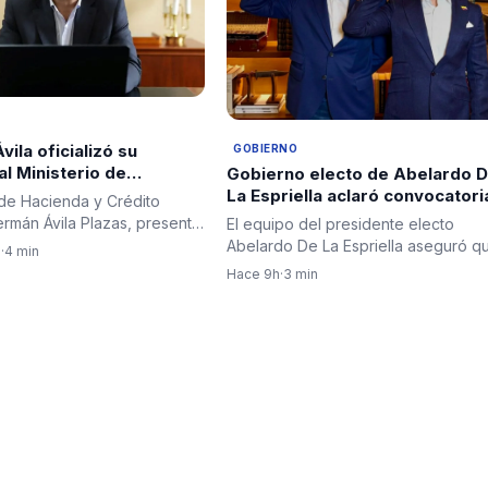
ila oficializó su
GOBIERNO
al Ministerio de
Gobierno electo de Abelardo 
 con una carta de
La Espriella aclaró convocatori
o de Hacienda y Crédito
al presidente Petro
diplomáticos para su posesión 
ermán Ávila Plazas, presentó
El equipo del presidente electo
negó criterios políticos
te su carta de…
Abelardo De La Espriella aseguró q
n
·
4 min
la invitación al cuerpo…
Hace 9h
·
3 min