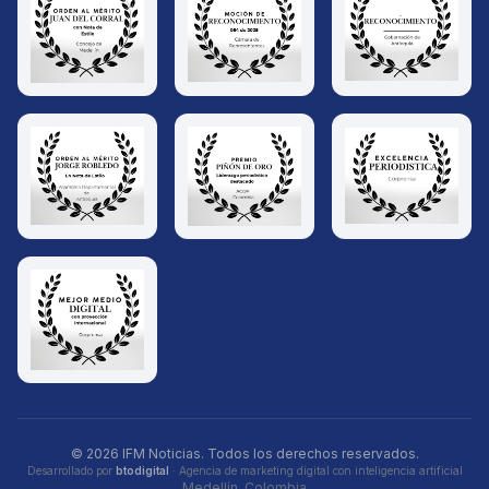
© 2026 IFM Noticias. Todos los derechos reservados.
Desarrollado por
btodigital
· Agencia de marketing digital con inteligencia artificial
Medellín, Colombia