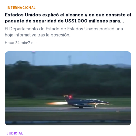
INTERNACIONAL
Estados Unidos explicó el alcance y en qué consiste el
paquete de seguridad de US$1.000 millones para
Colombia tras la posesión de Abelardo De La Espriella
El Departamento de Estado de Estados Unidos publicó una
hoja informativa tras la posesión…
Hace 24 min
·
7 min
JUDICIAL