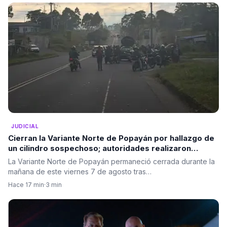
JUDICIAL
Cierran la Variante Norte de Popayán por hallazgo de
un cilindro sospechoso; autoridades realizaron
destrucción controlada
La Variante Norte de Popayán permaneció cerrada durante la
mañana de este viernes 7 de agosto tras…
Hace 17 min
·
3 min