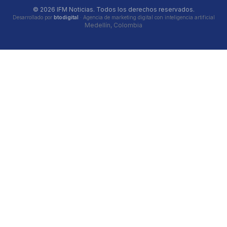
© 2026 IFM Noticias. Todos los derechos reservados.
Desarrollado por
btodigital
· Agencia de marketing digital con inteligencia artificial
Medellín, Colombia