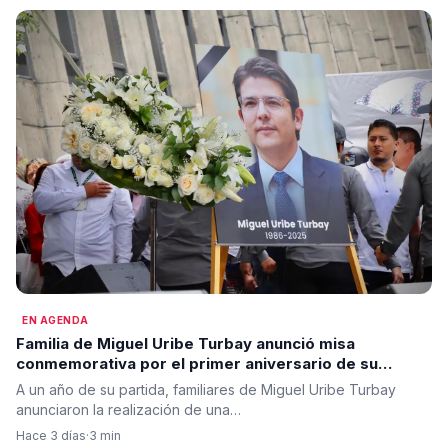
EN AGENDA
Familia de Miguel Uribe Turbay anunció misa
conmemorativa por el primer aniversario de su
fallecimiento y ajustó horario de la misma
A un año de su partida, familiares de Miguel Uribe Turbay
anunciaron la realización de una…
Hace 3 días
·
3 min