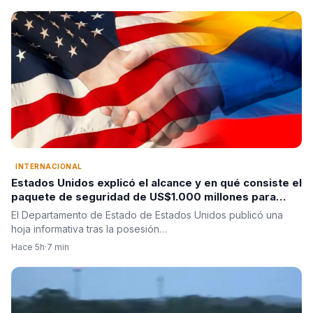
INTERNACIONAL
Estados Unidos explicó el alcance y en qué consiste el
paquete de seguridad de US$1.000 millones para
Colombia tras la posesión de Abelardo De La Espriella
El Departamento de Estado de Estados Unidos publicó una
hoja informativa tras la posesión…
Hace 5h
·
7 min