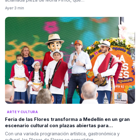
Ayer
·
3 min
ARTE Y CULTURA
Feria de las Flores transforma a Medellín en un gran
escenario cultural con plazas abiertas para
ciudadanos y turistas
Con una variada programación artística, gastronómica y
cultural, las Plazas de Flores se consolidan…