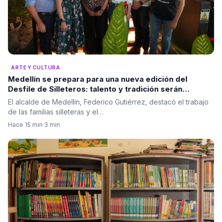
ARTE Y CULTURA
Medellín se prepara para una nueva edición del
Desfile de Silleteros: talento y tradición serán
protagonistas
El alcalde de Medellín, Federico Gutiérrez, destacó el trabajo
de las familias silleteras y el…
Hace 15 min
·
3 min