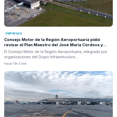
EMPRESAS
Consejo Motor de la Región Aeroportuaria pidió
revisar el Plan Maestro del José María Córdova y
reclamó una visión integral para la infraestructura
El Consejo Motor de la Región Aeroportuaria, integrado por
aérea del país
organizaciones del Grupo Infraestructura…
Hace 11h
·
3 min