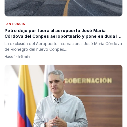
ANTIOQUIA
Petro dejó por fuera al aeropuerto José María
Córdova del Conpes aeroportuario y pone en duda la
segunda pista para Antioquia
La exclusión del Aeropuerto Internacional José María Córdova
de Rionegro del nuevo Conpes…
Hace 14h
·
6 min