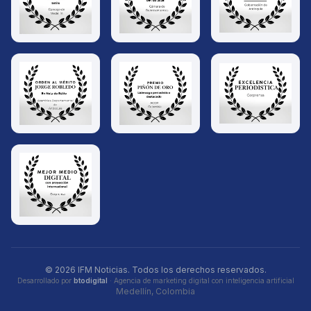
© 2026 IFM Noticias. Todos los derechos reservados.
Desarrollado por
btodigital
· Agencia de marketing digital con inteligencia artificial
Medellín, Colombia