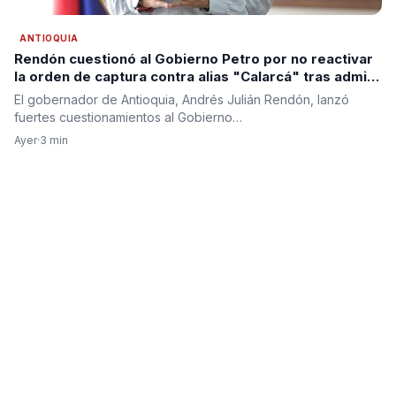
ANTIOQUIA
Rendón cuestionó al Gobierno Petro por no reactivar
la orden de captura contra alias "Calarcá" tras admitir
fracaso del proceso de paz
El gobernador de Antioquia, Andrés Julián Rendón, lanzó
fuertes cuestionamientos al Gobierno…
Ayer
·
3 min