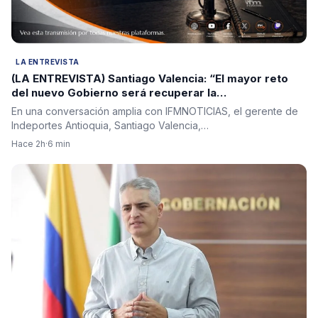
LA ENTREVISTA
(LA ENTREVISTA) Santiago Valencia: “El mayor reto
del nuevo Gobierno será recuperar la
institucionalidad y reconstruir la confianza en el país”
En una conversación amplia con IFMNOTICIAS, el gerente de
Indeportes Antioquia, Santiago Valencia,…
Hace 2h
·
6 min