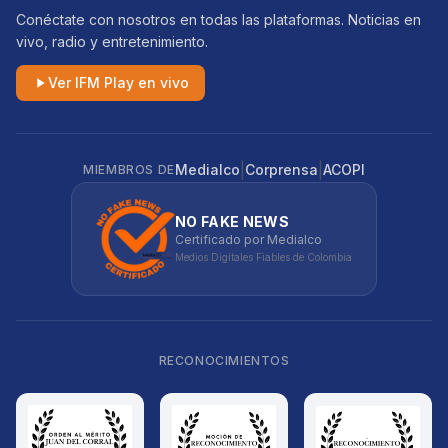
Conéctate con nosotros en todas las plataformas. Noticias en
vivo, radio y entretenimiento.
Ver IFM Play en vivo
|
|
Medialco
Corprensa
ACOPI
MIEMBROS DE
NO FAKE NEWS
Certificado por Medialco
Medios Digitales Fiables de Colombia
RECONOCIMIENTOS