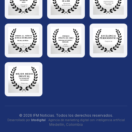
© 2026 IFM Noticias. Todos los derechos reservados.
Desarrollado por
btodigital
· Agencia de marketing digital con inteligencia artificial
Medellín, Colombia