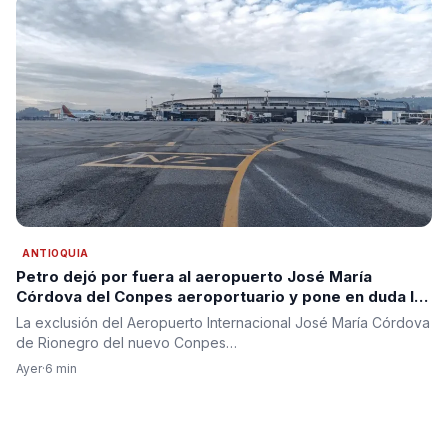
ANTIOQUIA
Petro dejó por fuera al aeropuerto José María
Córdova del Conpes aeroportuario y pone en duda la
segunda pista para Antioquia
La exclusión del Aeropuerto Internacional José María Córdova
de Rionegro del nuevo Conpes…
Ayer
·
6 min