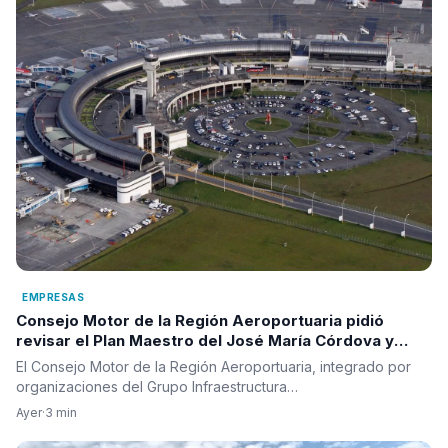
EMPRESAS
Consejo Motor de la Región Aeroportuaria pidió
revisar el Plan Maestro del José María Córdova y
reclamó una visión integral para la infraestructura
El Consejo Motor de la Región Aeroportuaria, integrado por
aérea del país
organizaciones del Grupo Infraestructura…
Ayer
·
3 min