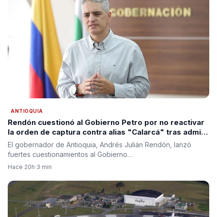
ANTIOQUIA
Rendón cuestionó al Gobierno Petro por no reactivar
la orden de captura contra alias "Calarcá" tras admitir
fracaso del proceso de paz
El gobernador de Antioquia, Andrés Julián Rendón, lanzó
fuertes cuestionamientos al Gobierno…
Hace 20h
·
3 min