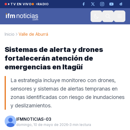
Saltar al contenido
TV EN VIVO
RADIO
Inicio
Valle de Aburrá
Sistemas de alerta y drones
fortalecerán atención de
emergencias en Itagüí
La estrategia incluye monitoreo con drones,
sensores y sistemas de alertas tempranas en
zonas identificadas con riesgo de inundaciones
y deslizamientos.
IFMNOTICIAS-03
domingo, 10 de mayo de 2026
3 min lectura