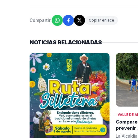
Compartir:
Copiar enlace
NOTICIAS RELACIONADAS
VALLE DE 
Comparen
prevenir 
inadecua
La Alcaldía