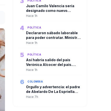
3
POLÍTICA
Juan Camilo Valencia sería
designado como nuevo
director de la Agencia Nacional
Hace 1h
de Minería
4
POLÍTICA
Declararon sábado laborable
para poder contratar. Ministro
de Agricultura cuestionó
Hace 1h
resolución de la ADR para
habilitar contrataciones por
5
POLÍTICA
más de $250.000 millones
Así habría salido del país
Verónica Alcocer del país.
Gustavo Petro la habría llevado
Hace 1h
a Cuba y de allí a Suecia
6
COLOMBIA
Orgullo y advertencia: el padre
de Abelardo De La Espriella
habla tras la posesión de su
Hace 7h
hijo como presidente