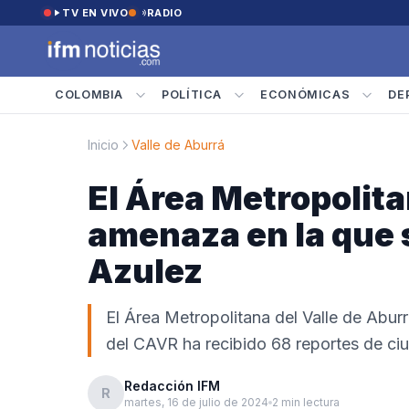
Saltar al contenido
TV EN VIVO
RADIO
COLOMBIA
POLÍTICA
ECONÓMICAS
DE
Inicio
Valle de Aburrá
El Área Metropolita
amenaza en la que 
Azulez
El Área Metropolitana del Valle de Aburr
del CAVR ha recibido 68 reportes de ci
Redacción IFM
R
martes, 16 de julio de 2024
2 min lectura