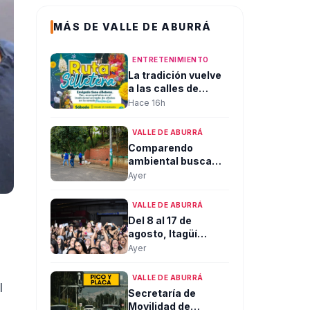
MÁS DE VALLE DE ABURRÁ
ENTRETENIMIENTO
La tradición vuelve
a las calles de
Envigado este
Hace 16h
sábado 8 de agosto
con la Ruta Silletera
VALLE DE ABURRÁ
Comparendo
ambiental busca
prevenir la
Ayer
disposición
inadecuada de
VALLE DE ABURRÁ
residuos en Bello
Del 8 al 17 de
agosto, Itagüí
ofrecerá más de
Ayer
200 eventos
gratuitos para
VALLE DE ABURRÁ
habitantes y
l
Secretaría de
visitantes en sus
Movilidad de