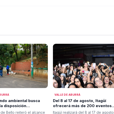
ABURRÁ
VALLE DE ABURRÁ
do ambiental busca
Del 8 al 17 de agosto, Itagüí
la disposición
ofrecerá más de 200 eventos
da de residuos en Bello
gratuitos para habitantes y
 de Bello reiteró el alcance
Itagüí realizará del 8 al 17 de agosto