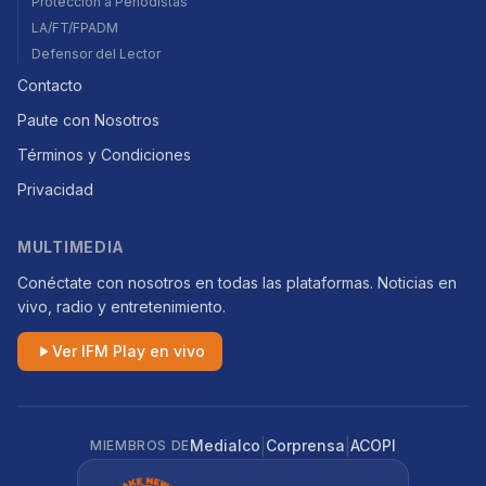
Protección a Periodistas
LA/FT/FPADM
Defensor del Lector
Contacto
Paute con Nosotros
Términos y Condiciones
Privacidad
MULTIMEDIA
Conéctate con nosotros en todas las plataformas. Noticias en
vivo, radio y entretenimiento.
Ver IFM Play en vivo
|
|
Medialco
Corprensa
ACOPI
MIEMBROS DE