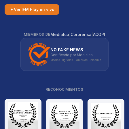
Ver IFM Play en vivo
|
|
Medialco
Corprensa
ACOPI
MIEMBROS DE
NO FAKE NEWS
Certificado por Medialco
Medios Digitales Fiables de Colombia
RECONOCIMIENTOS