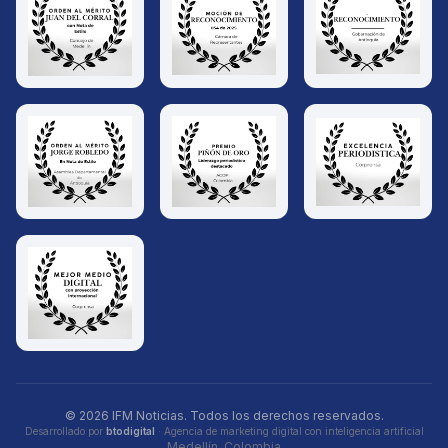
© 2026 IFM Noticias. Todos los derechos reservados.
Desarrollado por
btodigital
· Agencia de marketing digital con inteligencia artificial
Medellín, Colombia