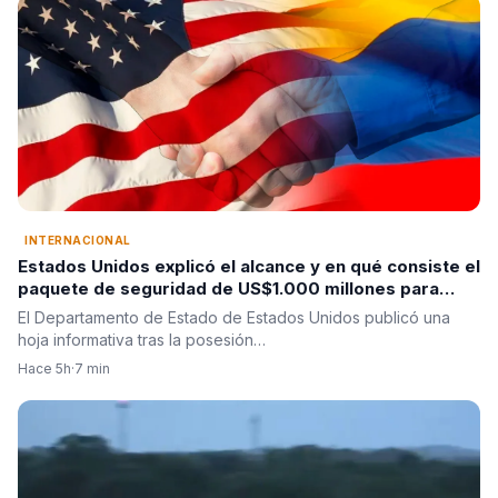
INTERNACIONAL
Estados Unidos explicó el alcance y en qué consiste el
paquete de seguridad de US$1.000 millones para
Colombia tras la posesión de Abelardo De La Espriella
El Departamento de Estado de Estados Unidos publicó una
hoja informativa tras la posesión…
Hace 5h
·
7 min