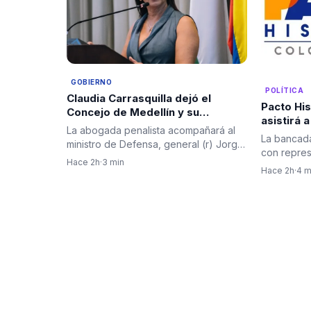
GOBIERNO
POLÍTICA
Claudia Carrasquilla dejó el
Pacto His
Concejo de Medellín y su
asistirá 
designación en Defensa recibió
La abogada penalista acompañará al
presidenc
La bancada
respaldos
ministro de Defensa, general (r) Jorge
con repre
Eduardo Mora López, en la…
Hace 2h
·
3 min
afrodescen
Hace 2h
·
4 m
firmantes,