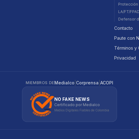
Protección 
LA/FT/FPA
Defensor d
Contacto
Paute con 
Términos y 
Privacidad
|
|
Medialco
Corprensa
ACOPI
MIEMBROS DE
NO FAKE NEWS
Certificado por Medialco
Medios Digitales Fiables de Colombia