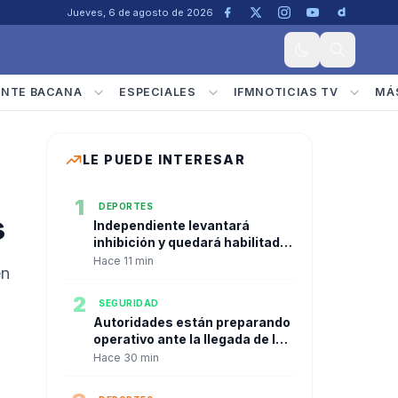
Jueves, 6 de agosto de 2026
ENTE BACANA
ESPECIALES
IFMNOTICIAS TV
MÁ
LE PUEDE INTERESAR
1
DEPORTES
s
Independiente levantará
inhibición y quedará habilitado
el arquero Santiago Mele
Hace 11 min
en
2
SEGURIDAD
Autoridades están preparando
operativo ante la llegada de la
minga indígena a la capital del
Hace 30 min
Valle