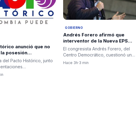
GOBIERNO
Andrés Forero afirmó que
interventor de la Nueva EPS
tórico anunció que no
Jorge Iván Ospina suscribió
El congresista Andrés Forero, del
a la posesión
contrato por $315 millones día
Centro Democrático, cuestionó un
ial del 7 de agosto
antes de dejar el cargo
 del Pacto Histórico, junto
contrato suscrito por el…
Hace 3h
·
3 min
sentaciones
dientes e indígenas
in
…