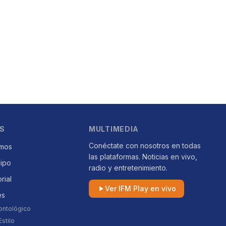
S
MULTIMEDIA
Conéctate con nosotros en todas
mos
las plataformas. Noticias en vivo,
uipo
radio y entretenimiento.
orial
Ver IFM Play en vivo
es
ontológico
stilo