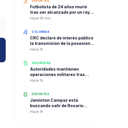
3
DEPORTES
Futbolista de 24 años murió
tras ser alcanzado por un rayo
durante un partido en Tailandia
Hace 55 min
4
COLOMBIA
CRC declaró de interés público
la transmisión de la posesión
presidencial de Abelardo De La
Hace 1h
Espriella y garantizó acceso
para todos los canales
5
SEGURIDAD
Autoridades mantienen
operaciones militares tras
combates con disidencias de
Hace 1h
alias ‘Iván Mordisco’ en el Valle
6
DEPORTES
Jaminton Campaz está
buscando salir de Rosario
Central y América de México
Hace 1h
mantiene el interés