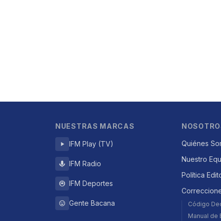
NUESTRAS MARCAS
NOSOTRO
Quiénes So
IFM Play (TV)
Nuestro Eq
IFM Radio
Política Edit
IFM Deportes
Correccion
Gente Bacana
Código De
Manual de E