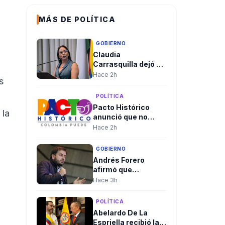
MÁS DE POLÍTICA
GOBIERNO
Claudia
Carrasquilla dejó el
Concejo de Medellín
Hace 2h
s
y su designación en
Defensa recibió
POLÍTICA
respaldos
Pacto Histórico
 la
anunció que no
asistirá a la
Hace 2h
posesión
presidencial del 7
GOBIERNO
de agosto
Andrés Forero
afirmó que
interventor de la
Hace 3h
Nueva EPS Jorge
Iván Ospina
POLÍTICA
suscribió contrato
Abelardo De La
por $315 millones
Espriella recibió la