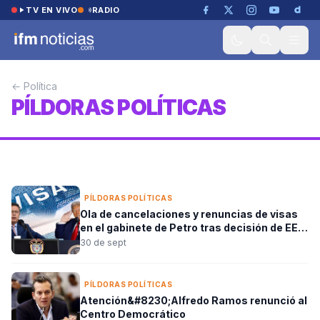
Saltar al contenido
TV EN VIVO
RADIO
PÍLDORAS POLÍTICAS
Ola de reacciones por insultos de
← Política
Benedetti a la magistrada Lombana
PÍLDORAS POLÍTICAS
durante allanamiento a su vivienda
Redacción IFM
12 de nov
3 min lectura
PÍLDORAS POLÍTICAS
Ola de cancelaciones y renuncias de visas
en el gabinete de Petro tras decisión de EE.
UU.
30 de sept
PÍLDORAS POLÍTICAS
Atención&#8230;Alfredo Ramos renunció al
Centro Democrático