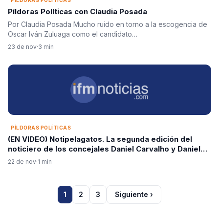
PÍLDORAS POLÍTICAS
Píldoras Políticas con Claudia Posada
Por Claudia Posada Mucho ruido en torno a la escogencia de
Oscar Iván Zuluaga como el candidato…
23 de nov
·
3 min
PÍLDORAS POLÍTICAS
(EN VIDEO) Notipelagatos. La segunda edición del
noticiero de los concejales Daniel Carvalho y Daniel
Duque
22 de nov
·
1 min
1
2
3
Siguiente ›