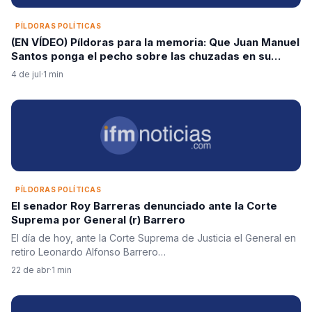
PÍLDORAS POLÍTICAS
(EN VÍDEO) Píldoras para la memoria: Que Juan Manuel
Santos ponga el pecho sobre las chuzadas en su
gobierno
4 de jul
·
1 min
PÍLDORAS POLÍTICAS
El senador Roy Barreras denunciado ante la Corte
Suprema por General (r) Barrero
El día de hoy, ante la Corte Suprema de Justicia el General en
retiro Leonardo Alfonso Barrero…
22 de abr
·
1 min