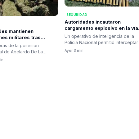
SEGURIDAD
Autoridades incautaron
D
cargamento explosivo en la vía
des mantienen
Panamericana durante operati
Un operativo de inteligencia de la
es militares tras
de inteligencia
Policía Nacional permitió interceptar
 con disidencias de
ras de la posesión
bus acondicionado para…
án Mordisco’ en el Valle
Ayer
·
3 min
al de Abelardo De La
 enfrentamientos entre el…
in