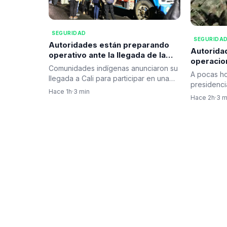
SEGURIDAD
SEGURIDA
Autoridades están preparando
Autorida
operativo ante la llegada de la
operacion
minga indígena a la capital del
Comunidades indígenas anunciaron su
combates
A pocas ho
Valle
llegada a Cali para participar en una
alias ‘Iv
presidenci
concentración convocada…
Hace 1h
·
3 min
Espriella,
Hace 2h
·
3 m