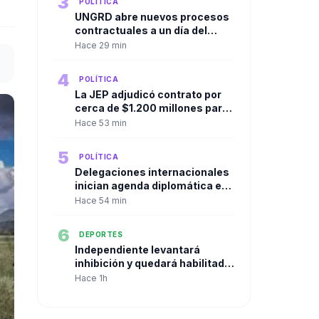
3
POLÍTICA
UNGRD abre nuevos procesos
contractuales a un día del
cambio de gobierno y
Hace 29 min
aumentan los
cuestionamientos sobre la
4
POLÍTICA
contratación de última hora
La JEP adjudicó contrato por
cerca de $1.200 millones para
el bienestar de sus
Hace 53 min
funcionarios y desata nuevas
críticas
5
POLÍTICA
Delegaciones internacionales
inician agenda diplomática en
Cali antes de la posesión
Hace 54 min
presidencial de Abelardo De La
Espriella
6
DEPORTES
Independiente levantará
inhibición y quedará habilitado
el arquero Santiago Mele
Hace 1h