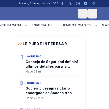
Jueves, 6 de agosto de 2026
NTE BACANA
ESPECIALES
IFMNOTICIAS TV
MÁ
LE PUEDE INTERESAR
1
GOBIERNO
Consejo de Seguridad definirá
últimos detalles para la
posesión presidencial en Cali
Hace 23 min
2
GOBIERNO
Gobierno designa notario
encargado en Soacha tras
retiro forzoso del titular
Hace 25 min