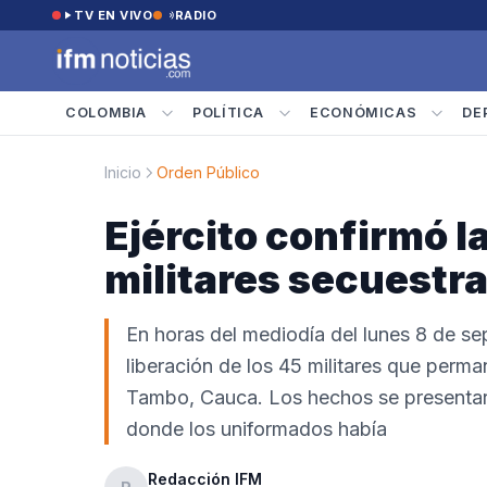
Saltar al contenido
TV EN VIVO
RADIO
COLOMBIA
POLÍTICA
ECONÓMICAS
DE
Inicio
Orden Público
Ejército confirmó l
militares secuestr
En horas del mediodía del lunes 8 de se
liberación de los 45 militares que perma
Tambo, Cauca. Los hechos se presentaro
donde los uniformados había
Redacción IFM