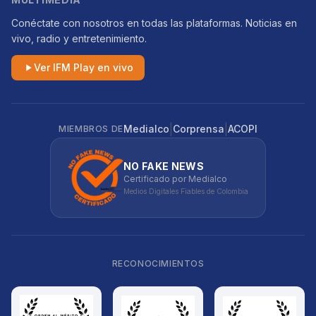
Conéctate con nosotros en todas las plataformas. Noticias en
vivo, radio y entretenimiento.
Ver IFM Play en vivo
|
|
Medialco
Corprensa
ACOPI
MIEMBROS DE
NO FAKE NEWS
Certificado por Medialco
Medios Digitales Fiables de Colombia
RECONOCIMIENTOS