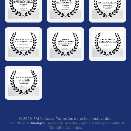
© 2026 IFM Noticias. Todos los derechos reservados.
Desarrollado por
btodigital
· Agencia de marketing digital con inteligencia artificial
Medellín, Colombia