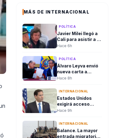
MÁS DE INTERNACIONAL
POLÍTICA
Javier Milei llegó a
Cali para asistir a la
posesión
Hace 6h
presidencial de
Abelardo De La
POLÍTICA
Espriella
Álvaro Leyva envió
nueva carta a
Marco Rubio y
Hace 8h
reiteró denuncias
o
contra Gustavo
INTERNACIONAL
Petro ante
Estados Unidos
autoridades de
exigirá acceso
un
Estados Unidos
público a las redes
Hace 9h
sociales de quienes
soliciten visa
INTERNACIONAL
Balance. La mayor
tó
entrada migratoria