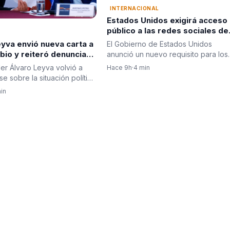
INTERNACIONAL
Estados Unidos exigirá acceso
público a las redes sociales de
quienes soliciten visa
yva envió nueva carta a
El Gobierno de Estados Unidos
bio y reiteró denuncias
anunció un nuevo requisito para los
ustavo Petro ante
extranjeros que soliciten una…
ler Álvaro Leyva volvió a
Hace 9h
·
4 min
des de Estados Unidos
e sobre la situación política
 al enviar…
in