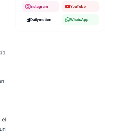
Instagram
YouTube
Dailymotion
WhatsApp
cía
ón
 el
 un