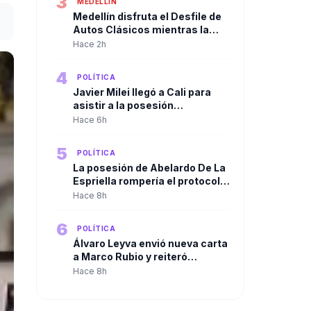
3
MEDELLÍN
Medellín disfruta el Desfile de
Autos Clásicos mientras la
posesión presidencial se vive
Hace 2h
desde Cali
4
POLÍTICA
Javier Milei llegó a Cali para
asistir a la posesión
presidencial de Abelardo De La
Hace 6h
Espriella
5
POLÍTICA
La posesión de Abelardo De La
Espriella rompería el protocolo
tradicional. El discurso
Hace 8h
presidencial sería ante las
Fuerzas Militares, no ante el
6
POLÍTICA
Congreso.
Álvaro Leyva envió nueva carta
a Marco Rubio y reiteró
denuncias contra Gustavo
Hace 8h
Petro ante autoridades de
Estados Unidos