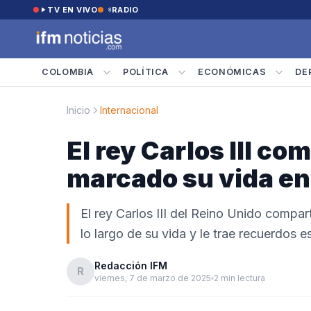
Saltar al contenido
TV EN VIVO
RADIO
COLOMBIA
POLÍTICA
ECONÓMICAS
DE
Inicio
Internacional
El rey Carlos III co
marcado su vida en
El rey Carlos III del Reino Unido comp
lo largo de su vida y le trae recuerdos e
Redacción IFM
R
viernes, 7 de marzo de 2025
2 min lectura