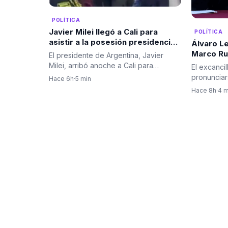
POLÍTICA
Javier Milei llegó a Cali para
POLÍTICA
asistir a la posesión presidencial
Álvaro Le
de Abelardo De La Espriella
Marco Ru
El presidente de Argentina, Javier
contra G
Milei, arribó anoche a Cali para
El excancil
autorida
participar en la ceremonia de…
pronunciars
Hace 6h
·
5 min
colombiana
Hace 8h
·
4 m