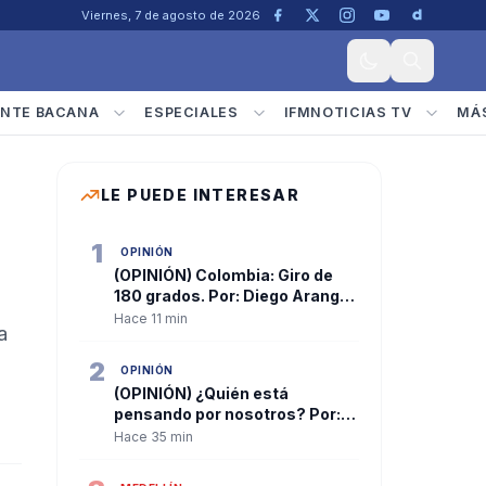
Viernes, 7 de agosto de 2026
NTE BACANA
ESPECIALES
IFMNOTICIAS TV
MÁ
LE PUEDE INTERESAR
1
OPINIÓN
(OPINIÓN) Colombia: Giro de
180 grados. Por: Diego Arango
O
Hace 11 min
a
2
OPINIÓN
(OPINIÓN) ¿Quién está
pensando por nosotros? Por:
María Fernanda Valdivieso
Hace 35 min