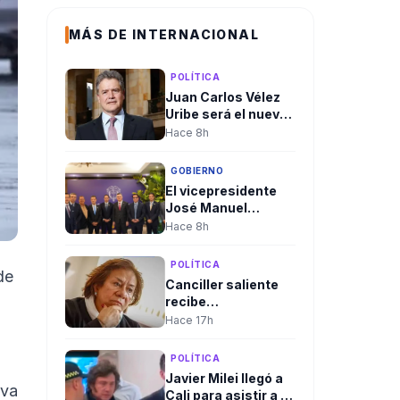
MÁS DE INTERNACIONAL
POLÍTICA
Juan Carlos Vélez
Uribe será el nuevo
embajador de
Hace 8h
Colombia en
Ecuador por
GOBIERNO
designación del
El vicepresidente
presidente
José Manuel
Abelardo De la
Restrepo presentó
Hace 8h
Espriella
agenda para
restablecer la
POLÍTICA
de
relación bilateral
Canciller saliente
entre Colombia e
recibe
Israel
delegaciones en
Hace 17h
Cali en medio del
rechazo de algunas
POLÍTICA
que ha llevado a
Javier Milei llegó a
cambios en el
eva
Cali para asistir a la