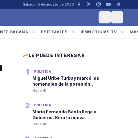
Sábado, 8 de agosto de 2026
NTE BACANA
ESPECIALES
IFMNOTICIAS TV
MÁ
LE PUEDE INTERESAR
a
1
POLÍTICA
Miguel Uribe Turbay marcó los
homenajes de la posesión
presidencial de Abelardo De la
Hace 4h
Espriella
2
POLÍTICA
María Fernanda Santa llega al
Gobierno. Será la nueva
viceministra de
Hace 4h
Infraestructura