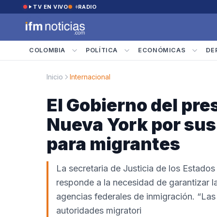
Saltar al contenido
TV EN VIVO
RADIO
COLOMBIA
POLÍTICA
ECONÓMICAS
DE
Inicio
Internacional
El Gobierno del pr
Nueva York por sus 
para migrantes
La secretaria de Justicia de los Estado
responde a la necesidad de garantizar la
agencias federales de inmigración. “Las 
autoridades migratori