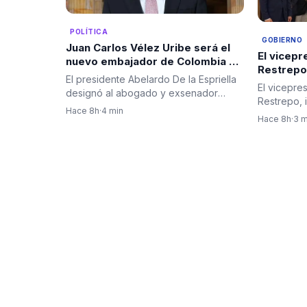
POLÍTICA
GOBIERNO
Juan Carlos Vélez Uribe será el
El vicep
nuevo embajador de Colombia en
Restrepo
Ecuador por designación del
El presidente Abelardo De la Espriella
restablec
El vicepre
presidente Abelardo De la
designó al abogado y exsenador
entre Col
Restrepo, 
Espriella
antioqueño Juan Carlos Vélez…
Hace 8h
·
4 min
encabezar
Hace 8h
·
3 m