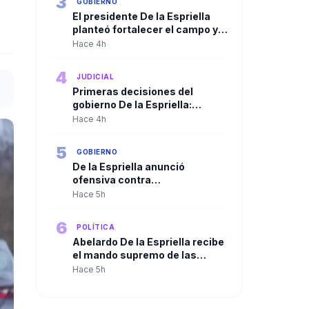
3
GOBIERNO
El presidente De la Espriella
planteó fortalecer el campo y
ampliar la presencia del Estado
Hace 4h
en las regiones
4
JUDICIAL
Primeras decisiones del
gobierno De la Espriella:
Trasladan a más de 100
Hace 4h
cabecillas criminales a
cárceles de máxima seguridad
5
GOBIERNO
De la Espriella anunció
ofensiva contra
organizaciones criminales y
Hace 5h
defendió independencia de
poderes
6
POLÍTICA
Abelardo De la Espriella recibe
el mando supremo de las
Fuerzas Militares en solemne
Hace 5h
ceremonia de reconocimiento
de tropas