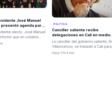
residente José Manuel
POLÍTICA
 presentó agenda para
Canciller saliente recibe
er la relación bilateral
sidente electo, José Manuel
delegaciones en Cali en medio
ombia e Israel
informó que en octubre
del rechazo de algunas que ha
La canciller del gobierno saliente, 
á una delegación de…
in
llevado a cambios en el protoc
Villavicencio, se trasladó a Cali para
diplomático
encabezar el…
Hace 17h
·
4 min