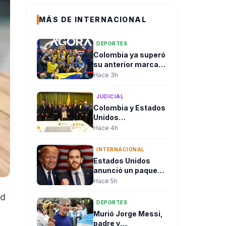
MÁS DE INTERNACIONAL
DEPORTES
Colombia ya superó
su anterior marca
en los Juegos
Hace 3h
Centroamericanos
y del Caribe
JUDICIAL
Colombia y Estados
Unidos
fortalecieron
Hace 4h
cooperación judicial
durante jornada de
INTERNACIONAL
posesión
Estados Unidos
presidencial
anunció un paquete
de hasta 1.000
Hace 5h
millones de dólares
ad
para respaldar al
DEPORTES
Gobierno de
Murió Jorge Messi,
Abelardo de la
padre y