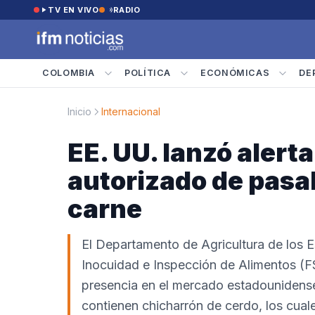
Saltar al contenido
TV EN VIVO
RADIO
COLOMBIA
POLÍTICA
ECONÓMICAS
DE
Inicio
Internacional
EE. UU. lanzó alerta
autorizado de pas
carne
El Departamento de Agricultura de los 
Inocuidad e Inspección de Alimentos (FSI
presencia en el mercado estadouniden
contienen chicharrón de cerdo, los cual