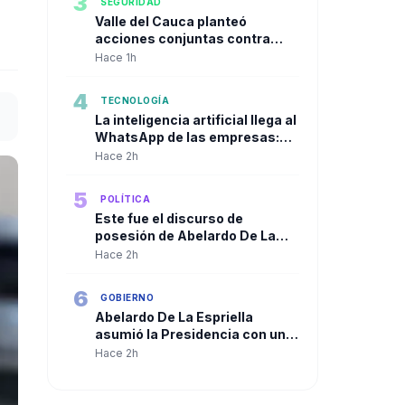
3
SEGURIDAD
Valle del Cauca planteó
acciones conjuntas contra
economías ilícitas en primer
Hace 1h
consejo de seguridad del
presidente De la Espriella
4
TECNOLOGÍA
La inteligencia artificial llega al
WhatsApp de las empresas:
así cambia la atención al
Hace 2h
cliente en Colombia
5
POLÍTICA
Este fue el discurso de
posesión de Abelardo De La
Espriella
Hace 2h
6
GOBIERNO
Abelardo De La Espriella
asumió la Presidencia con un
discurso centrado en orden,
Hace 2h
seguridad y regeneración
nacional