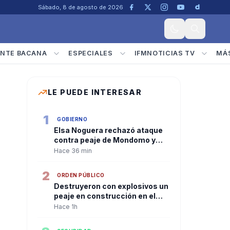
Sábado, 8 de agosto de 2026
NTE BACANA
ESPECIALES
IFMNOTICIAS TV
MÁ
LE PUEDE INTERESAR
1
GOBIERNO
Elsa Noguera rechazó ataque
contra peaje de Mondomo y
anunció acciones para
Hace 36 min
continuar las obras
2
ORDEN PÚBLICO
Destruyeron con explosivos un
peaje en construcción en el
norte del Cauca
Hace 1h