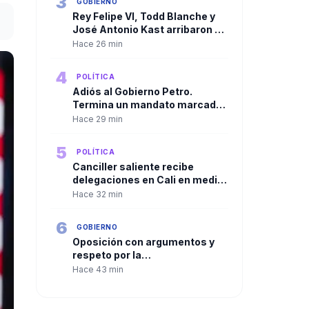
3
GOBIERNO
Rey Felipe VI, Todd Blanche y
José Antonio Kast arribaron a
Cali para la ceremonia
Hace 26 min
presidencial
4
POLÍTICA
Adiós al Gobierno Petro.
Termina un mandato marcado
por la polarización y los
Hace 29 min
cuestionamientos
5
POLÍTICA
Canciller saliente recibe
delegaciones en Cali en medio
del rechazo de algunas que ha
Hace 32 min
llevado a cambios en el
protocolo diplomático
6
GOBIERNO
Oposición con argumentos y
respeto por la
institucionalidad, los
Hace 43 min
mensajes previos a la
posesión presidencial por
parte del expresidente Uribe