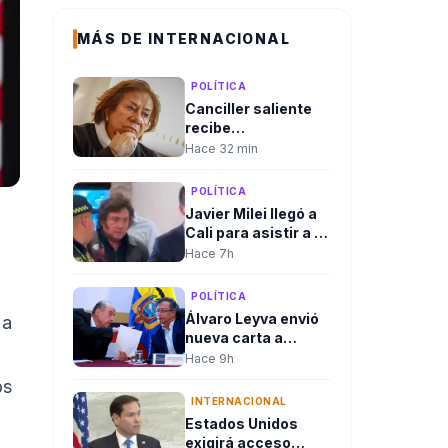
MÁS DE INTERNACIONAL
POLÍTICA
Canciller saliente
recibe
delegaciones en
Hace 32 min
Cali en medio del
rechazo de algunas
POLÍTICA
que ha llevado a
Javier Milei llegó a
cambios en el
Cali para asistir a la
protocolo
posesión
Hace 7h
diplomático
presidencial de
Abelardo De La
POLÍTICA
Espriella
Álvaro Leyva envió
 a
nueva carta a
Marco Rubio y
Hace 9h
reiteró denuncias
os
contra Gustavo
INTERNACIONAL
Petro ante
Estados Unidos
autoridades de
exigirá acceso