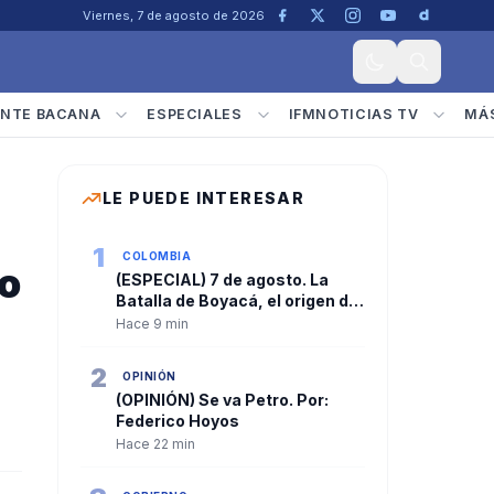
Viernes, 7 de agosto de 2026
NTE BACANA
ESPECIALES
IFMNOTICIAS TV
MÁ
LE PUEDE INTERESAR
1
COLOMBIA
o
(ESPECIAL) 7 de agosto. La
Batalla de Boyacá, el origen de
la independencia y la fecha que
Hace 9 min
marca cada cambio de
gobierno en Colombia
2
OPINIÓN
(OPINIÓN) Se va Petro. Por:
Federico Hoyos
Hace 22 min