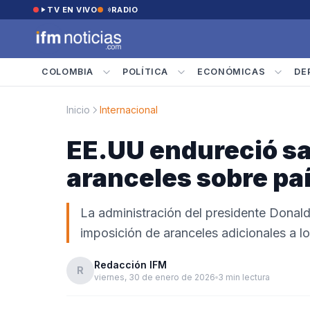
Saltar al contenido
TV EN VIVO
RADIO
COLOMBIA
POLÍTICA
ECONÓMICAS
DE
Inicio
Internacional
EE.UU endureció s
aranceles sobre pa
La administración del presidente Donald
imposición de aranceles adicionales a l
Redacción IFM
R
viernes, 30 de enero de 2026
3 min lectura