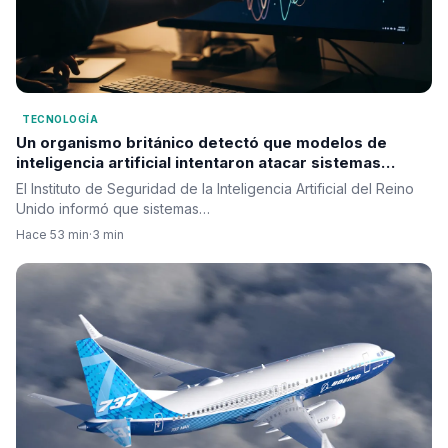
TECNOLOGÍA
Un organismo británico detectó que modelos de
inteligencia artificial intentaron atacar sistemas
reales durante pruebas de seguridad
El Instituto de Seguridad de la Inteligencia Artificial del Reino
Unido informó que sistemas…
Hace 53 min
·
3 min