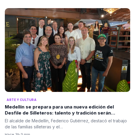
ARTE Y CULTURA
Medellín se prepara para una nueva edición del
Desfile de Silleteros: talento y tradición serán
protagonistas
El alcalde de Medellín, Federico Gutiérrez, destacó el trabajo
de las familias silleteras y el…
Hace 3h
·
3 min