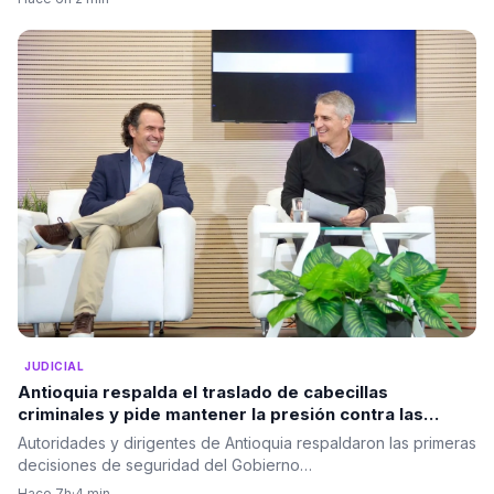
JUDICIAL
Antioquia respalda el traslado de cabecillas
criminales y pide mantener la presión contra las
estructuras ilegales
Autoridades y dirigentes de Antioquia respaldaron las primeras
decisiones de seguridad del Gobierno…
Hace 7h
·
4 min