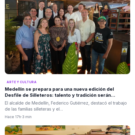
ARTE Y CULTURA
Medellín se prepara para una nueva edición del
Desfile de Silleteros: talento y tradición serán
protagonistas
El alcalde de Medellín, Federico Gutiérrez, destacó el trabajo
de las familias silleteras y el…
Hace 17h
·
3 min