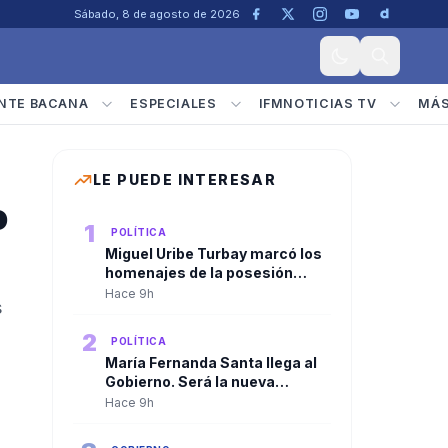
Sábado, 8 de agosto de 2026
NTE BACANA
ESPECIALES
IFMNOTICIAS TV
MÁ
LE PUEDE INTERESAR
o
1
POLÍTICA
Miguel Uribe Turbay marcó los
homenajes de la posesión
presidencial de Abelardo De la
Hace 9h
s
Espriella
2
POLÍTICA
María Fernanda Santa llega al
Gobierno. Será la nueva
viceministra de
Hace 9h
Infraestructura