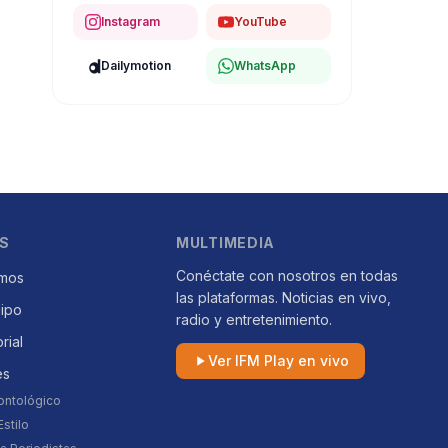
Instagram
YouTube
Dailymotion
WhatsApp
S
MULTIMEDIA
Conéctate con nosotros en todas
mos
las plataformas. Noticias en vivo,
uipo
radio y entretenimiento.
orial
Ver IFM Play en vivo
es
ontológico
stilo