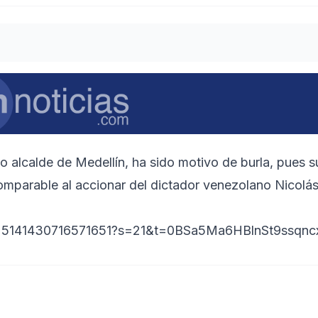
do alcalde de Medellín, ha sido motivo de burla, pues s
comparable al accionar del dictador venezolano Nicolá
s/1525141430716571651?s=21&t=0BSa5Ma6HBlnSt9ssqn