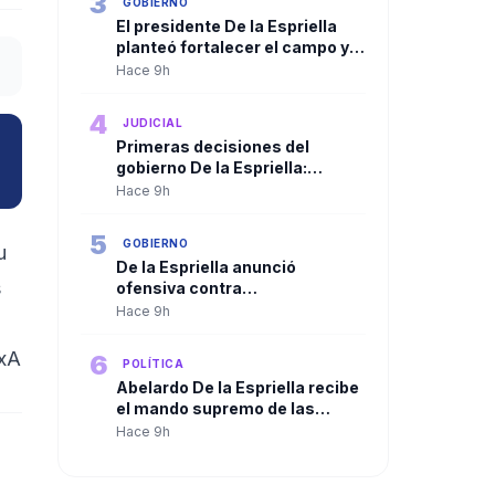
3
GOBIERNO
El presidente De la Espriella
planteó fortalecer el campo y
ampliar la presencia del Estado
Hace 9h
en las regiones
4
JUDICIAL
Primeras decisiones del
gobierno De la Espriella:
Trasladan a más de 100
Hace 9h
cabecillas criminales a
cárceles de máxima seguridad
5
GOBIERNO
u
De la Espriella anunció
s
ofensiva contra
organizaciones criminales y
Hace 9h
defendió independencia de
poderes
cxA
6
POLÍTICA
Abelardo De la Espriella recibe
el mando supremo de las
Fuerzas Militares en solemne
Hace 9h
ceremonia de reconocimiento
de tropas