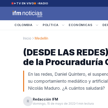
Saltar al contenido
TV EN VIVO
RADIO
COLOMBIA
POLÍTICA
ECONÓMICAS
DE
Inicio
Medellín
(DESDE LAS REDES) 
de la Procuraduría 
En las redes, Daniel Quintero, el suspen
su comportamiento mediático y artificia
Nicolás Maduro. ¿A cuántos saludará?
Redacción IFM
R
domingo, 15 de mayo de 2022
1 min lectura