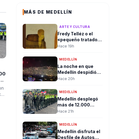
MÁS DE MEDELLÍN
ARTE Y CULTURA
Fredy Telléz o el
«pequeño tratado
del libre pensador»
Hace 19h
MEDELLÍN
La noche en que
Medellín despidió
000
un gobierno entre
Hace 20h
pólvora, abrazos y
on
dando la bienvenida
MEDELLÍN
con
a la esperanza de
Medellín desplegó
cambio
más de 12.000
uniformados para
Hace 21h
garantizar la
seguridad durante
MEDELLÍN
jornada de posesión
Medellín disfruta el
presidencial en
Desfile de Autos