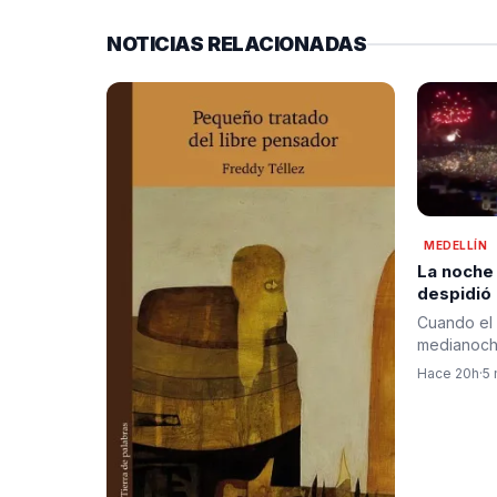
NOTICIAS RELACIONADAS
MEDELLÍN
La noche
despidió
pólvora, 
Cuando el 
bienvenid
medianoche
cambio
de Medell
Hace 20h
·
5 