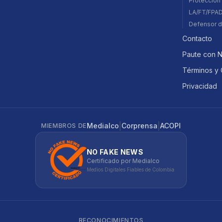
Protección 
LA/FT/FPA
Defensor d
Contacto
Paute con 
Términos y 
Privacidad
|
|
Medialco
Corprensa
ACOPI
MIEMBROS DE
NO FAKE NEWS
Certificado por Medialco
Medios Digitales Fiables de Colombia
RECONOCIMIENTOS