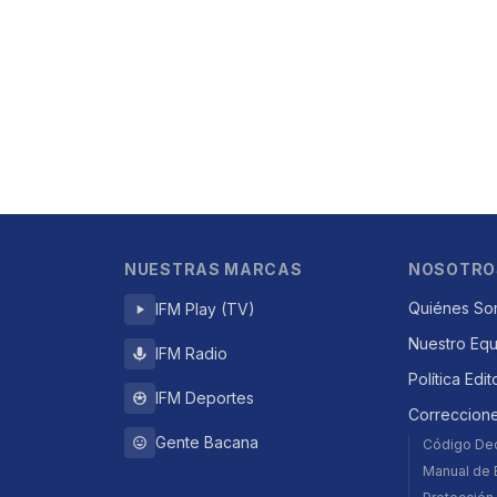
NUESTRAS MARCAS
NOSOTRO
Quiénes So
IFM Play (TV)
Nuestro Eq
IFM Radio
Política Edit
IFM Deportes
Correccion
Gente Bacana
Código De
Manual de E