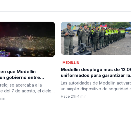
MEDELLÍN
Medellín desplegó más de 12.
 en que Medellín
uniformados para garantizar la
 un gobierno entre
seguridad durante jornada de
abrazos y dando la
Las autoridades de Medellín activar
reloj se acercaba a la
posesión presidencial en
a a la esperanza de
un amplio dispositivo de seguridad 
 del 7 de agosto, el cielo
prevención
motivo de la posesión…
ín comenzó a…
Hace 21h
·
4 min
min