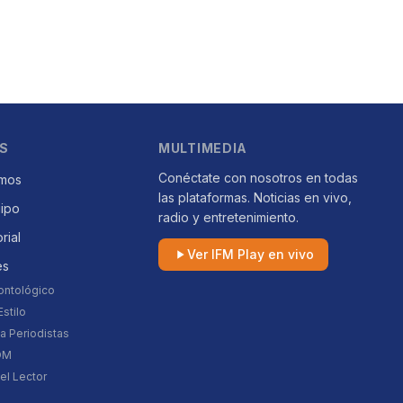
S
MULTIMEDIA
Conéctate con nosotros en todas
mos
las plataformas. Noticias en vivo,
uipo
radio y entretenimiento.
orial
Ver IFM Play en vivo
es
ontológico
stilo
a Periodistas
DM
el Lector