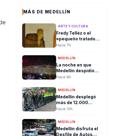
MÁS DE MEDELLÍN
 de
ARTE Y CULTURA
Fredy Telléz o el
«pequeño tratado
del libre pensador»
Hace 7h
MEDELLÍN
La noche en que
Medellín despidió
un gobierno entre
Hace 8h
pólvora, abrazos y
dando la bienvenida
MEDELLÍN
a la esperanza de
Medellín desplegó
cambio
más de 12.000
uniformados para
Hace 10h
garantizar la
seguridad durante
MEDELLÍN
jornada de posesión
Medellín disfruta el
presidencial en
Desfile de Autos