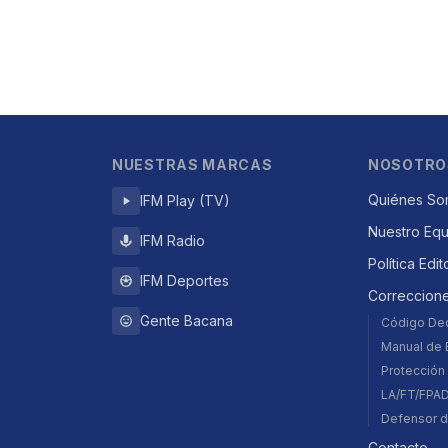
NUESTRAS MARCAS
NOSOTRO
Quiénes So
IFM Play (TV)
Nuestro Eq
IFM Radio
Política Edit
IFM Deportes
Correccion
Gente Bacana
Código De
Manual de E
Protección 
LA/FT/FPA
Defensor d
Contacto