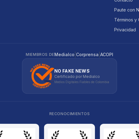
Paute con 
Términos y 
Privacidad
|
|
Medialco
Corprensa
ACOPI
MIEMBROS DE
NO FAKE NEWS
Certificado por Medialco
Medios Digitales Fiables de Colombia
RECONOCIMIENTOS