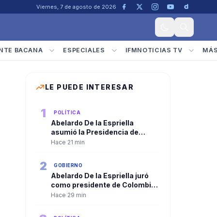
Viernes, 7 de agosto de 2026
NTE BACANA
ESPECIALES
IFMNOTICIAS TV
MÁ
LE PUEDE INTERESAR
1
POLÍTICA
Abelardo De la Espriella
asumió la Presidencia de
Colombia y José Manuel
Hace 21 min
Restrepo se posesionó como
vicepresidente
2
GOBIERNO
Abelardo De la Espriella juró
como presidente de Colombia
y recibió la banda presidencial
Hace 29 min