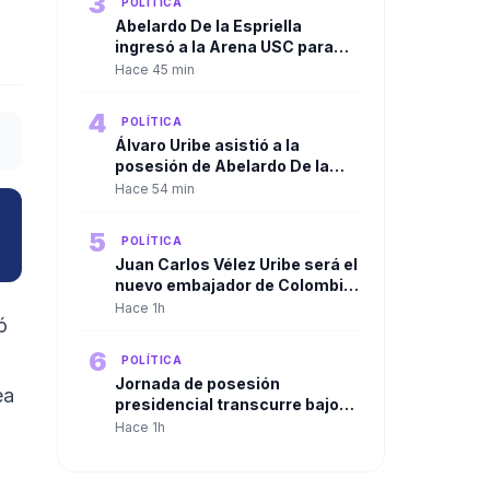
3
POLÍTICA
Abelardo De la Espriella
ingresó a la Arena USC para
iniciar la ceremonia de
Hace 45 min
posesión presidencial en Cali
4
POLÍTICA
Álvaro Uribe asistió a la
posesión de Abelardo De la
Espriella y despejó las dudas
Hace 54 min
sobre su presencia en Cali
5
POLÍTICA
Juan Carlos Vélez Uribe será el
nuevo embajador de Colombia
en Ecuador por designación del
Hace 1h
ó
presidente Abelardo De la
Espriella
6
POLÍTICA
Jornada de posesión
ea
presidencial transcurre bajo
máxima alerta por hechos de
Hace 1h
violencia en varias regiones del
país, ninguno en el Valle.