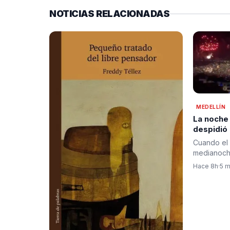
NOTICIAS RELACIONADAS
MEDELLÍN
La noche
despidió
pólvora, 
Cuando el 
bienvenid
medianoche
cambio
de Medell
Hace 8h
·
5 m