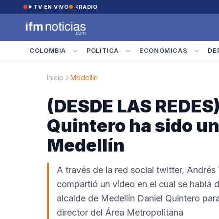
Saltar al contenido
TV EN VIVO
RADIO
COLOMBIA
POLÍTICA
ECONÓMICAS
DE
Inicio
Medellín
(DESDE LAS REDES) 
Quintero ha sido u
Medellín
A través de la red social twitter, André
compartió un vídeo en el cual se habla 
alcalde de Medellín Daniel Quintero par
director del Área Metropolitana