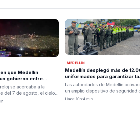
MEDELLÍN
Medellín desplegó más de 12.
 en que Medellín
uniformados para garantizar la
 un gobierno entre
seguridad durante jornada de
abrazos y dando la
Las autoridades de Medellín activar
reloj se acercaba a la
posesión presidencial en
a a la esperanza de
un amplio dispositivo de seguridad 
 del 7 de agosto, el cielo
prevención
motivo de la posesión…
ín comenzó a…
Hace 10h
·
4 min
in