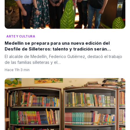
ARTE Y CULTURA
Medellín se prepara para una nueva edición del
Desfile de Silleteros: talento y tradición serán
protagonistas
El alcalde de Medellín, Federico Gutiérrez, destacó el trabajo
de las familias silleteras y el…
Hace 11h
·
3 min