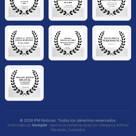
© 2026 IFM Noticias. Todos los derechos reservados.
Desarrollado por
btodigital
· Agencia de marketing digital con inteligencia artificial
Medellín, Colombia