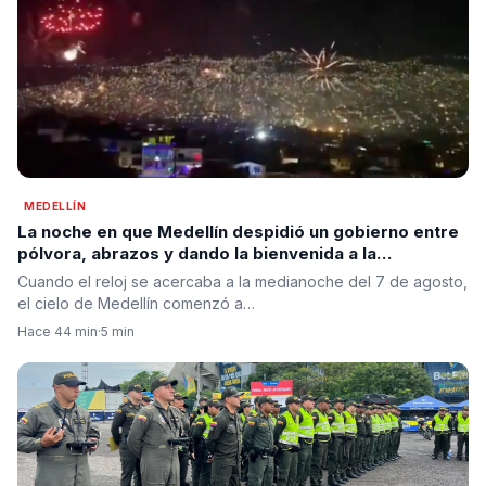
MEDELLÍN
La noche en que Medellín despidió un gobierno entre
pólvora, abrazos y dando la bienvenida a la
esperanza de cambio
Cuando el reloj se acercaba a la medianoche del 7 de agosto,
el cielo de Medellín comenzó a…
Hace 44 min
·
5 min