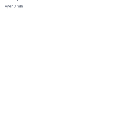
Ayer
·
3 min