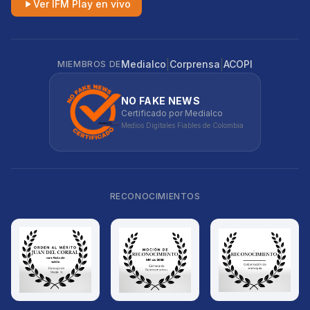
Ver IFM Play en vivo
|
|
Medialco
Corprensa
ACOPI
MIEMBROS DE
NO FAKE NEWS
Certificado por Medialco
Medios Digitales Fiables de Colombia
RECONOCIMIENTOS