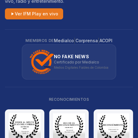
vivo, radio y entretenimiento.
Ver IFM Play en vivo
|
|
Medialco
Corprensa
ACOPI
MIEMBROS DE
NO FAKE NEWS
Certificado por Medialco
Medios Digitales Fiables de Colombia
RECONOCIMIENTOS