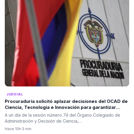
JUDICIAL
Procuraduría solicitó aplazar decisiones del OCAD de
Ciencia, Tecnología e Innovación para garantizar
mayor análisis de los proyectos
A un día de la sesión número 74 del Órgano Colegiado de
Administración y Decisión de Ciencia,…
Hace 10h
·
3 min