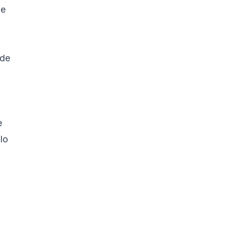
de
 de
e
lo