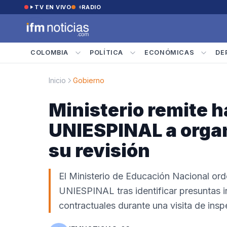
Saltar al contenido
TV EN VIVO
RADIO
COLOMBIA
POLÍTICA
ECONÓMICAS
DE
Inicio
Gobierno
Ministerio remite h
UNIESPINAL a orga
su revisión
El Ministerio de Educación Nacional ord
UNIESPINAL tras identificar presuntas ir
contractuales durante una visita de ins