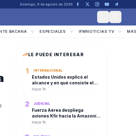
Domingo, 9 de agosto de 2026
NTE BACANA
ESPECIALES
IFMNOTICIAS TV
MÁ
LE PUEDE INTERESAR
1
INTERNACIONAL
a
Estados Unidos explicó el
alcance y en qué consiste el
paquete de seguridad de
Hace 1h
US$1.000 millones para
Colombia tras la posesión de
2
JUDICIAL
e
Abelardo De La Espriella
Fuerza Aérea despliega
aviones Kfir hacia la Amazonía
tras consejo de seguridad del
Hace 1h
presidente