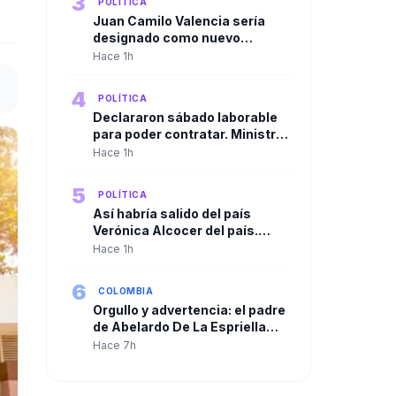
3
POLÍTICA
Juan Camilo Valencia sería
designado como nuevo
director de la Agencia Nacional
Hace 1h
de Minería
4
POLÍTICA
Declararon sábado laborable
para poder contratar. Ministro
de Agricultura cuestionó
Hace 1h
resolución de la ADR para
habilitar contrataciones por
5
POLÍTICA
más de $250.000 millones
Así habría salido del país
Verónica Alcocer del país.
Gustavo Petro la habría llevado
Hace 1h
a Cuba y de allí a Suecia
6
COLOMBIA
Orgullo y advertencia: el padre
de Abelardo De La Espriella
habla tras la posesión de su
Hace 7h
hijo como presidente