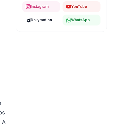
Instagram
YouTube
Dailymotion
WhatsApp
a
os
. A