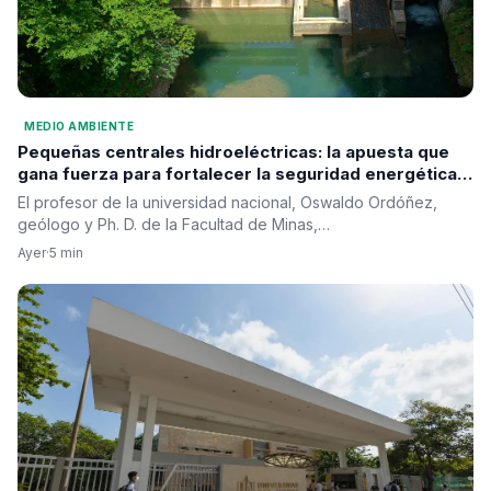
MEDIO AMBIENTE
Pequeñas centrales hidroeléctricas: la apuesta que
gana fuerza para fortalecer la seguridad energética y
el desarrollo regional
El profesor de la universidad nacional, Oswaldo Ordóñez,
geólogo y Ph. D. de la Facultad de Minas,…
Ayer
·
5 min