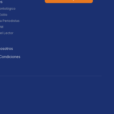
es
ontológico
stilo
a Periodistas
DM
el Lector
Nosotros
Condiciones