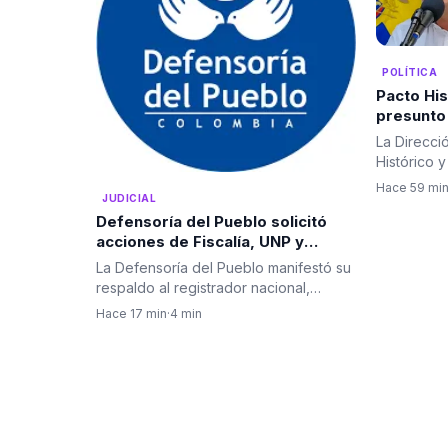
POLÍTICA
Pacto His
presunto 
contra Gu
La Direcci
Cepeda y 
Histórico 
Fiscalía
emitieron
Hace 59 mi
JUDICIAL
Defensoría del Pueblo solicitó
acciones de Fiscalía, UNP y
plataformas digitales frente a
La Defensoría del Pueblo manifestó su
amenazas electorales
respaldo al registrador nacional,
Hernán Penagos, y expresó…
Hace 17 min
·
4 min