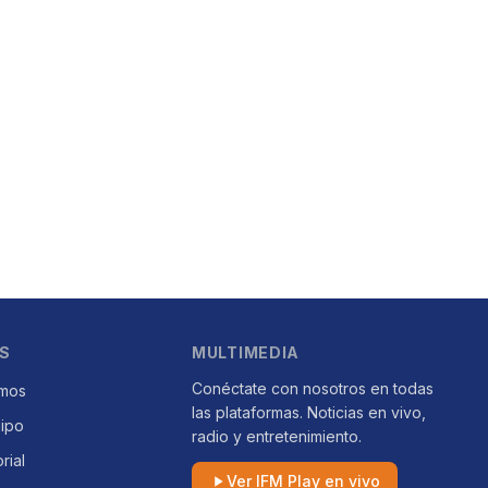
S
MULTIMEDIA
Conéctate con nosotros en todas
mos
las plataformas. Noticias en vivo,
uipo
radio y entretenimiento.
orial
Ver IFM Play en vivo