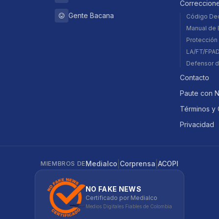
Correccion
Gente Bacana
Código De
Manual de E
Protección 
LA/FT/FPA
Defensor d
Contacto
Paute con 
Términos y 
Privacidad
|
|
Medialco
Corprensa
ACOPI
MIEMBROS DE
NO FAKE NEWS
Certificado por Medialco
Medios Digitales Fiables de Colombia