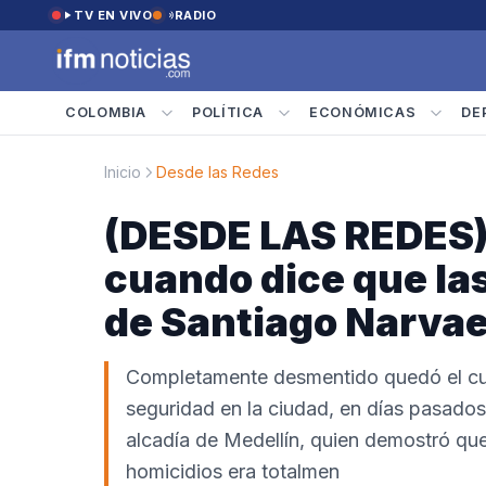
Saltar al contenido
TV EN VIVO
RADIO
COLOMBIA
POLÍTICA
ECONÓMICAS
DE
Inicio
Desde las Redes
(DESDE LAS REDES)
cuando dice que las
de Santiago Narva
Completamente desmentido quedó el cues
seguridad en la ciudad, en días pasados 
alcadía de Medellín, quien demostró que
homicidios era totalmen