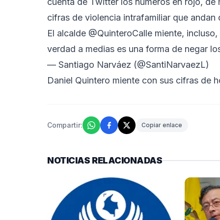
cuenta de Twitter los números en rojo, de 
cifras de violencia intrafamiliar que andan
El alcalde
@QuinteroCalle
miente, incluso,
verdad a medias es una forma de negar lo
— Santiago Narváez (@SantiNarvaezL)
Daniel Quintero miente con sus cifras de 
Compartir:
Copiar enlace
NOTICIAS RELACIONADAS