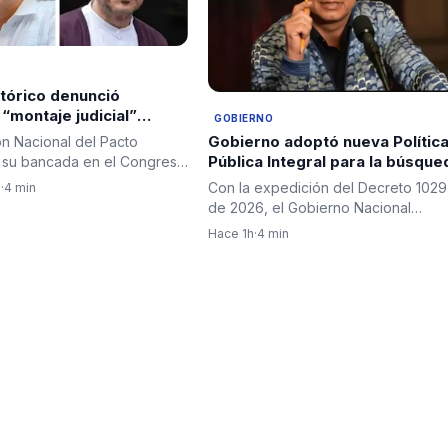
tórico denunció
“montaje judicial”
GOBIERNO
stavo Petro e Iván
Gobierno adoptó nueva Polític
ón Nacional del Pacto
pidió garantías a la
Pública Integral para la búsque
y su bancada en el Congreso
e identificación de personas
 un comunicado…
Con la expedición del Decreto 1029
n
·
4 min
desaparecidas en Colombia
de 2026, el Gobierno Nacional
incorporó al ordenamiento jurídico…
Hace 1h
·
4 min