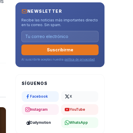
es
NEWSLETTER
Recibe las noticias más importantes directo
en tu correo. Sin spam.
Suscribirme
Al suscribirte aceptas nuestra
política de privacidad
.
SÍGUENOS
Facebook
X
Instagram
YouTube
Dailymotion
WhatsApp