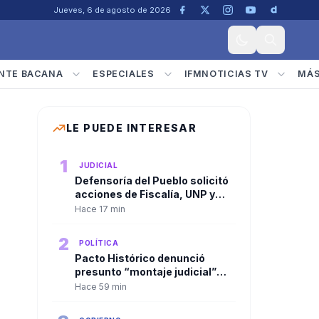
Jueves, 6 de agosto de 2026
NTE BACANA
ESPECIALES
IFMNOTICIAS TV
MÁ
LE PUEDE INTERESAR
1
JUDICIAL
Defensoría del Pueblo solicitó
acciones de Fiscalía, UNP y
plataformas digitales frente a
Hace 17 min
amenazas electorales
2
POLÍTICA
Pacto Histórico denunció
presunto “montaje judicial”
contra Gustavo Petro e Iván
Hace 59 min
Cepeda y pidió garantías a la
Fiscalía