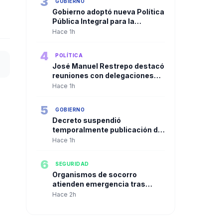
3
GOBIERNO
Gobierno adoptó nueva Política
Pública Integral para la
búsqueda e identificación de
Hace 1h
personas desaparecidas en
Colombia
4
POLÍTICA
José Manuel Restrepo destacó
reuniones con delegaciones
internacionales y planteó a
Hace 1h
Corea como aliado para el
desarrollo de la inteligencia
5
GOBIERNO
artificial en Colombia
Decreto suspendió
temporalmente publicación de
hojas de vida y pruebas
Hace 1h
meritocráticas para altos
cargos
6
SEGURIDAD
Organismos de socorro
atienden emergencia tras
explosión en una mina de
Hace 2h
Marmato