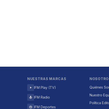
NUESTRAS MARCAS
NOSOTRO
Quiénes So
IFM Play (TV)
Nuestro Eq
IFM Radio
Política Edit
IFM Deportes