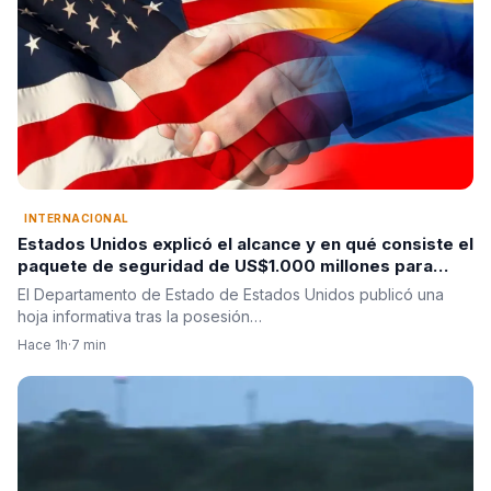
INTERNACIONAL
Estados Unidos explicó el alcance y en qué consiste el
paquete de seguridad de US$1.000 millones para
Colombia tras la posesión de Abelardo De La Espriella
El Departamento de Estado de Estados Unidos publicó una
hoja informativa tras la posesión…
Hace 1h
·
7 min